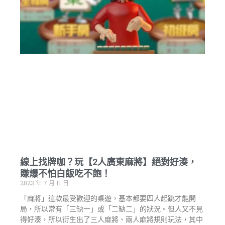
線上找牌咖？玩【2人廣東麻將】絕對好湊，
賺爆不怕白飯吃不飽！
2023 年 7 月 11 日
「麻將」這款最受歡迎的桌遊，基本都要四人起跳才能開
局，所以常有「三缺一」或「二缺二」的狀況。但人又不見
得好湊，所以衍生出了三人麻將、兩人麻將規則玩法，其中