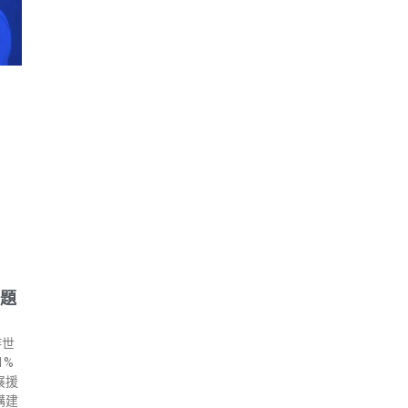
問題
持世
1%
展援
構建