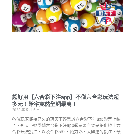
超好用【六合彩下注app】不僅六合彩玩法超
多元！賠率竟然全網最高！
2023 年 5 月 6 日
各位玩家期待已久的冠天下娛樂城六合彩下注app彩票上線
了，冠天下娛樂城六合彩下注app彩票最主要是提供線上六
合彩玩法投注，以及今彩539、威力彩、大樂透的投注，最