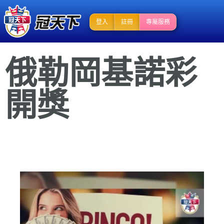
登入
註冊
專屬服務
俄勒岡基諾彩
開獎