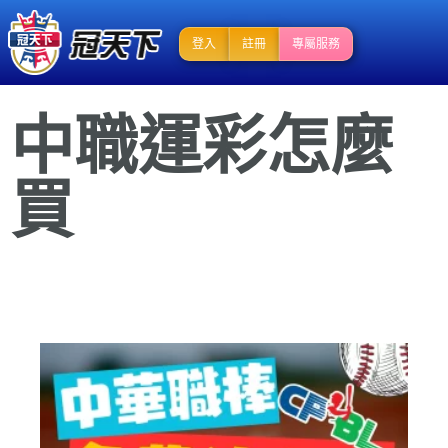
登入
註冊
專屬服務
中職運彩怎麼
買