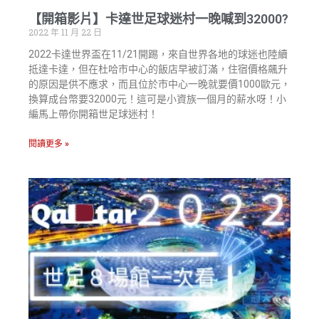
【開箱影片】卡達世足球迷村一晚喊到32000?
2022 年 11 月 22 日
2022卡達世界盃在11/21開踢，來自世界各地的球迷也陸續
抵達卡達，但在杜哈市中心的飯店早被訂滿，住宿價格飆升
的原因是供不應求，而且位於市中心一晚就要價1000歐元，
換算成台幣要32000元！這可是小資族一個月的薪水呀！小
編馬上帶你開箱世足球迷村！
閱讀更多 »