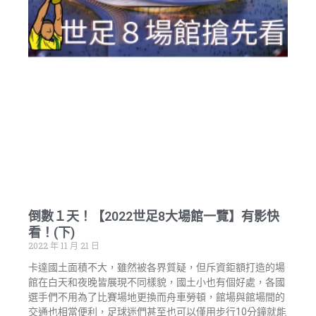
倒數１天！【2022世足8大場館一覽】有影快
看！(下)
2022 年 11 月 21 日
卡達國土面積不大，雖然被各界質疑，但斥資鉅額打造的場
館在白天和夜晚皆展現不同樣貌，國土小也有個好處，各國
選手們不用為了比賽場地更換而舟車勞頓，館場與館場間的
交通也相當便利，足球迷們甚至也可以僅用步行10分鐘就能