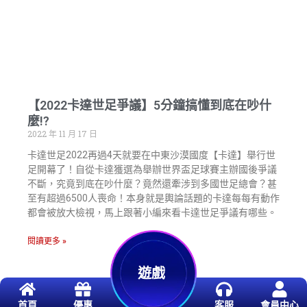
【2022卡達世足爭議】5分鐘搞懂到底在吵什
麼!?
2022 年 11 月 17 日
卡達世足2022再過4天就要在中東沙漠國度【卡達】舉行世
足開幕了！自從卡達獲選為舉辦世界盃足球賽主辦國後爭議
不斷，究竟到底在吵什麼？竟然還牽涉到多國世足總會？甚
至有超過6500人喪命！本身就是輿論話題的卡達每每有動作
都會被放大檢視，馬上跟著小編來看卡達世足爭議有哪些。
閱讀更多 »
遊戲
首頁
優惠
客服
會員中心