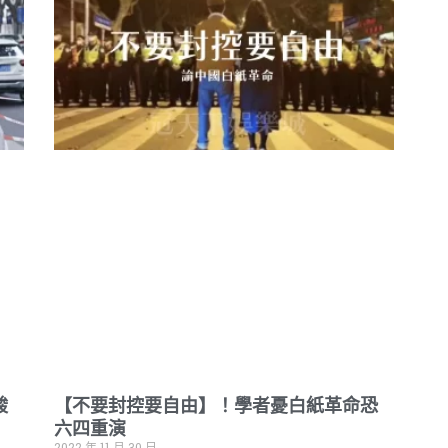
酸
【不要封控要自由】！學者憂白紙革命恐
六四重演
2022 年 11 月 30 日