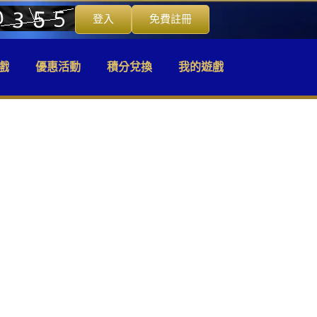
登入
免費註冊
戲
優惠活動
積分兌換
我的遊戲