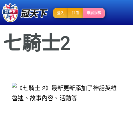
登入
註冊
專屬服務
七騎士2