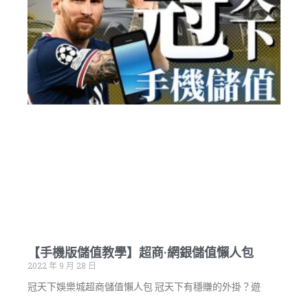
【手機版儲值教學】超商·網銀儲值懶人包
2022 年 9 月 28 日
冠天下娛樂城超商儲值懶人包 冠天下有穩賺的外掛？遊