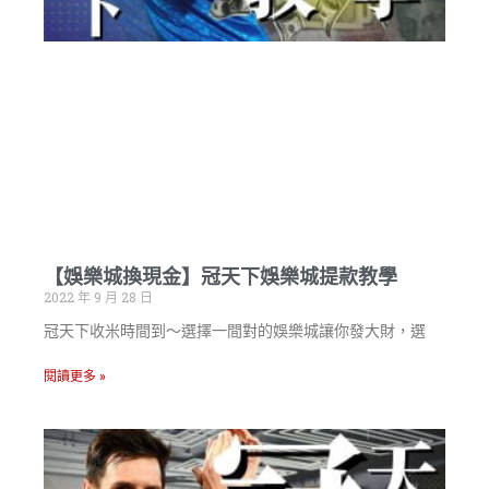
【娛樂城換現金】冠天下娛樂城提款教學
2022 年 9 月 28 日
冠天下收米時間到～選擇一間對的娛樂城讓你發大財，選
閱讀更多 »