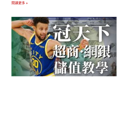
閱讀更多 »