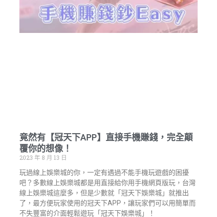
竟然有【冠天下APP】直接手機賺錢，完全顛
覆你的想像！
2023 年 8 月 13 日
玩過線上娛樂城的你，一定有遇過不能手機玩遊戲的困擾
吧？多數線上娛樂城都是用直接給你用手機網頁版玩，台灣
線上娛樂城這麼多，但是少數就「冠天下娛樂城」就推出
了，最方便玩家使用的冠天下APP，讓玩家們可以用簡單而
不失豐富的介面輕鬆遊玩「冠天下娛樂城」！