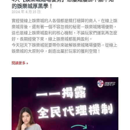
的娛樂城厚黑學！
2024 年 4 月 15 日
實經營線上娛樂城的人各個都是精打細算的商人，在線上娛
樂城背後，還有著一個不容忽視的秘密－娛樂城賭場優勢，
這也是線上娛樂城盈利的核心機制，不論玩家們運氣再怎麼
好，長期經營下來，線上娛樂城都能夠盈利。
今天冠天下娛樂城就要帶你來破解娛樂城賭場優勢，從線上
娛樂城的大原則中，創造出屬於玩家的獲利空間！
閱讀更多 »