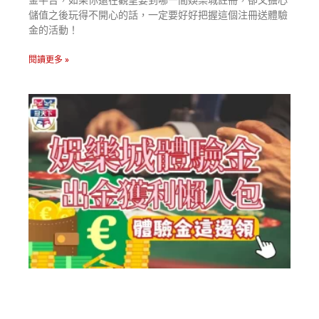
金平台，如果你還在觀望要到哪一間娛樂城註冊，卻又擔心
儲值之後玩得不開心的話，一定要好好把握這個注冊送體驗
金的活動！
閱讀更多 »