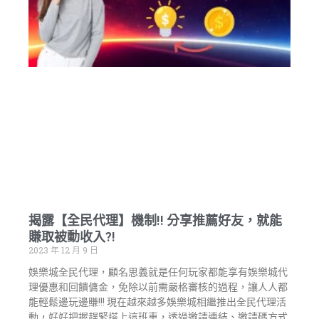
揭露【全民代理】機制!! 分享推薦好友，就能
賺取被動收入?!
2023 年 12 月 9 日
娛樂城全民代理，顧名思義就是任何玩家都能享有娛樂城代
理優惠和回饋傭金，免除以前需嚴格審核的過程，讓人人都
能輕鬆邊玩邊賺!!! 現在越來越多娛樂城相繼推出全民代理活
動，好好把握趕緊搭上這班車，透過邀請連結、邀請碼方式