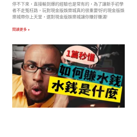
停不下來，直接輸到爆的經驗也是常有的，為了讓新手初學
者不走冤枉路，玩對現金版娛樂城真的很重要!好的現金版娛
樂城帶你上天堂，選對現金版娛樂城讓你賺好賺滿!
閱讀更多 »