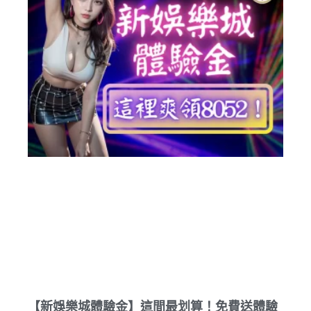
【新娛樂城體驗金】這間最划算！免費送體驗