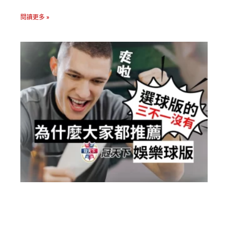
閱讀更多 »