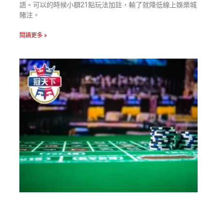
語。可以的時候小額21點玩法加註，輸了就降低線上娛樂城
賭注。
閱讀更多 »