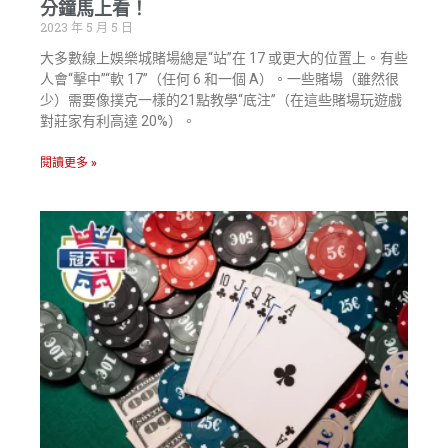
分鐘馬上看！
2023 年 5 月 5 日
大多數線上娛樂城賭場總是“站”在 17 或更大的位置上。有些
人會“擊中”“軟 17”（任何 6 和一個 A）。一些賭場（雖然很
少）需要像撲克一樣的21點教學“底注”（在這些賭場玩遊戲
對莊家有利高達 20%）。
閱讀更多 »