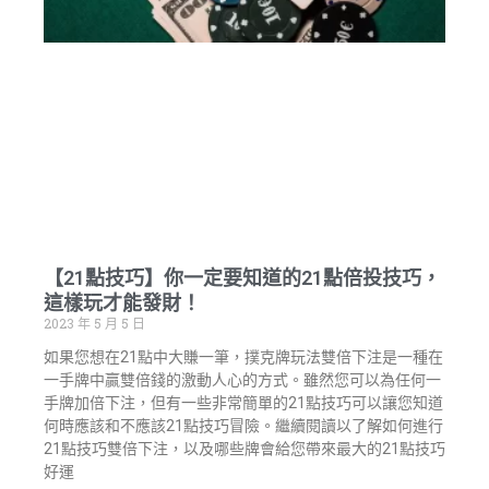
【21點技巧】你一定要知道的21點倍投技巧，
這樣玩才能發財！
2023 年 5 月 5 日
如果您想在21點中大賺一筆，撲克牌玩法雙倍下注是一種在
一手牌中贏雙倍錢的激動人心的方式。雖然您可以為任何一
手牌加倍下注，但有一些非常簡單的21點技巧可以讓您知道
何時應該和不應該21點技巧冒險。繼續閱讀以了解如何進行
21點技巧雙倍下注，以及哪些牌會給您帶來最大的21點技巧
好運