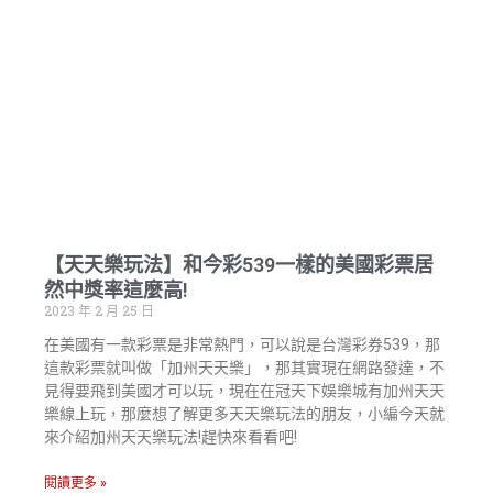
【天天樂玩法】和今彩539一樣的美國彩票居
然中獎率這麼高!
2023 年 2 月 25 日
在美國有一款彩票是非常熱門，可以說是台灣彩券539，那
這款彩票就叫做「加州天天樂」，那其實現在網路發達，不
見得要飛到美國才可以玩，現在在冠天下娛樂城有加州天天
樂線上玩，那麼想了解更多天天樂玩法的朋友，小編今天就
來介紹加州天天樂玩法!趕快來看看吧!
閱讀更多 »