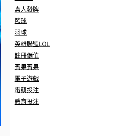
真人發牌
籃球
羽球
英雄聯盟LOL
註冊儲值
賓果賓果
電子遊戲
電競投注
體育投注