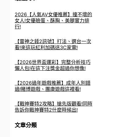
2026【人氣AV女優推薦】撞不壞的
女人!女優臉蛋、酥胸、美腿實力排
行!
【雷神之錘2訊號】打法、選台一次
看!來這玩紅利加碼送3C家電!
【2026世界盃運彩】完整分析技巧
懶人包!在這下注獎金超過你想像!
【2026過年遊戲推薦】成年人別錯
過!賭博遊戲、團康遊戲這裡看!
【戰神賽特2攻略】搶先版觀看!同時
告訴你戰神賽特2什麼時候出!
文章分類