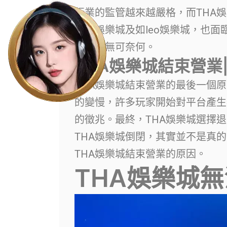
行業的監管越來越嚴格，而THA
THA娛樂城及如leo娛樂城，也
突然也無可奈何。
THA娛樂城結束營業
THA娛樂城結束營業的最後一個
的變慢，許多玩家開始對平台產生
的徵兆。最終，THA娛樂城選擇
THA娛樂城倒閉，其實並不是真
THA娛樂城結束營業的原因。
THA娛樂城