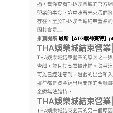
過，當你查看THA娛樂城的官方
營業的事實。這意味著未來我們將
存在。至於THA娛樂城結束營業
因其實是……
推薦閱讀:
最新【ATG戰神賽特】pt
THA娛樂城結束營業
THA娛樂城結束營業的原因之一
查緝，並且其高層被逮捕。隨著這
可能已經注意到，遊戲的出金和入
這些都是資金鏈出現問題的明顯跡
金鏈無法維持。
THA娛樂城結束營業
THA娛樂城結束營業的另一個原