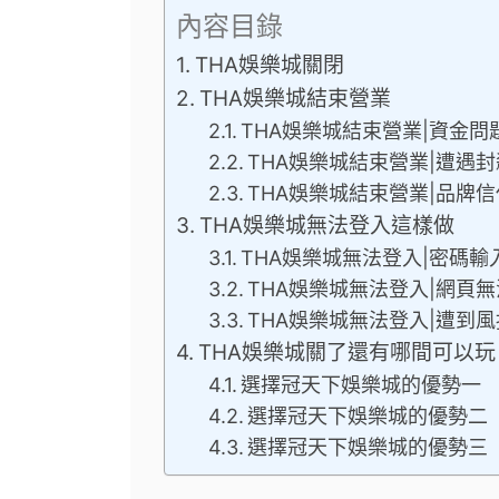
內容目錄
THA娛樂城關閉
THA娛樂城結束營業
THA娛樂城結束營業|資金問
THA娛樂城結束營業|遭遇封
THA娛樂城結束營業|品牌
THA娛樂城無法登入這樣做
THA娛樂城無法登入|密碼輸
THA娛樂城無法登入|網頁
THA娛樂城無法登入|遭到
THA娛樂城關了還有哪間可以玩
選擇冠天下娛樂城的優勢一
選擇冠天下娛樂城的優勢二
選擇冠天下娛樂城的優勢三