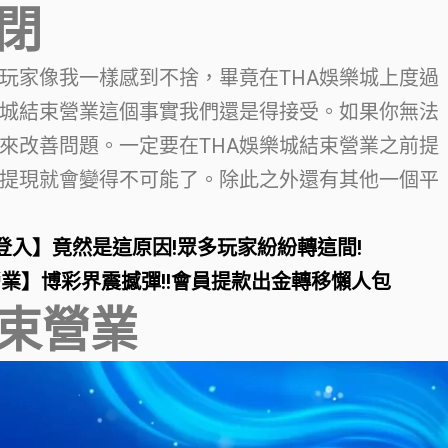
閉
多玩家像我一樣感到不捨，畢竟在THA娛樂城上度過
樂城結束營業這個事實我們還是得接受。如果你無法
法來改善問題。一定要在THA娛樂城結束營業之前提
提現就會變得不可能了。除此之外還有其他一個平
法登入】竟然是這原因!眾多玩家紛紛轉這間!
營業】博彩界震撼彈!!會員提款出金轉移懶人包
結束營業