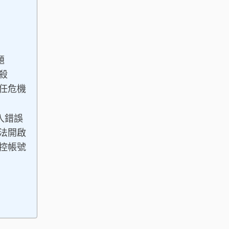
題
殺
信任危機
入錯誤
無法開啟
風控帳號