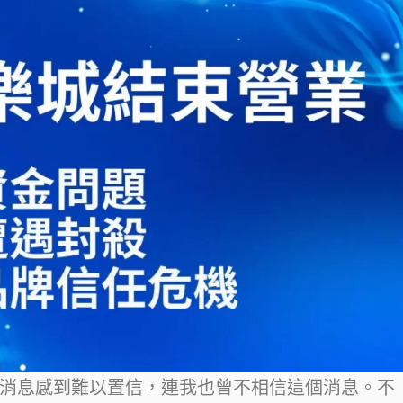
的消息感到難以置信，連我也曾不相信這個消息。不