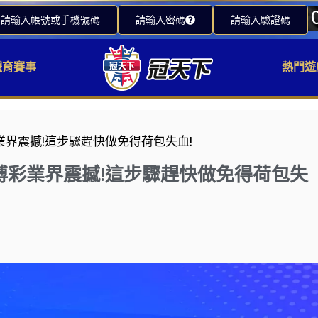
請輸入帳號或手機號碼
請輸入密碼
請輸入驗證碼
體育賽事
熱門遊
業界震撼!這步驟趕快做免得荷包失血!
博彩業界震撼!這步驟趕快做免得荷包失