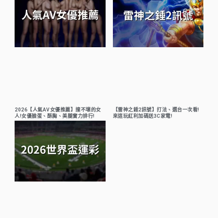
2026【人氣AV女優推薦】撞不壞的女
【雷神之錘2訊號】打法、選台一次看!
人!女優臉蛋、酥胸、美腿實力排行!
來這玩紅利加碼送3C家電!