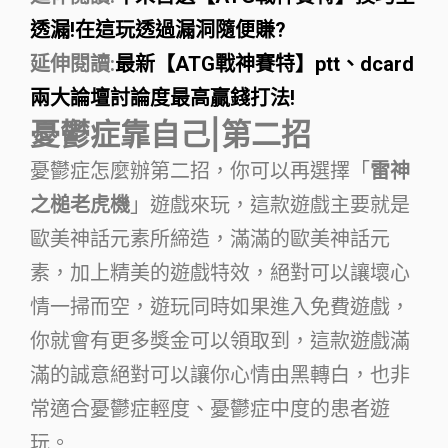
透漏!在這玩透過漏洞隨便賺?
延伸閱讀:
最新【ATG戰神賽特】ptt、dcard
兩大論壇討論度最高贏錢打法!
憂鬱症靠自己|第二招
憂鬱症怎麼辦第二招，你可以再選擇「
雷神
之槌老虎機
」遊戲來玩，這款遊戲主要就是
歐美神話元素所締造，滿滿的歐美神話元
素，加上精美的遊戲特效，絕對可以讓壞心
情一掃而空，遊玩同時如果進入免費遊戲，
你就會有更多獎金可以領取到，這款遊戲滿
滿的誠意絕對可以讓你心情由黑轉白，也非
常適合憂鬱症輕度、憂鬱症中度的患者遊
玩。