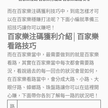
而在百家樂注碼獲利技巧中，到底怎樣才可
以在百家樂穩賺打法呢？下面小編就準備三
招技巧讓你可以賺吧！
百家樂注碼獲利介紹│百家樂
看路技巧
而在百家樂當中，最需要做到的就是百家樂
看路，其實在百家樂當中每次都會需要路
況，看說過去的每一回合的狀況會是如何，
在百家樂看路當中，會分成大路、小路、大
眼仔路、蟑螂路、珠盤路讓你可以在這裡開
心賺，下面帶你各別了解每一路的狀況吧！
路