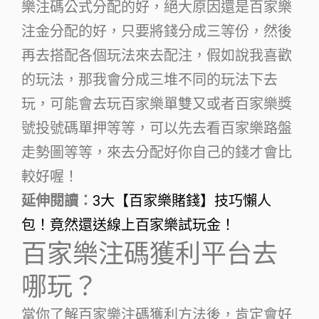
樂注碼公式分配的好，絕大原因還是百家樂
注金分配的好，只要將錢分成三等份，然後
再去搭配各個玩法來去配注，假如說我喜歡
的玩法，那我會分成三堆不同的玩法下去
玩，可能會去玩百家樂單雙又或者百家樂獎
號投號碼單押等等，可以先去看百家樂路盤
走勢圖等等，來去分配好你自己的錢才會比
較好喔！
延伸閱讀：
3大【百家樂賭錢】技巧懶人
包！竟然還送線上百家樂試玩金！
百家樂注碼獲利平台去
哪玩？
當你了解百家樂注碼獲利方法後，肯定會好