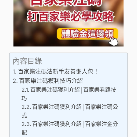
內容目錄
百家樂注碼法新手友善懶人包！
百家樂注碼獲利技巧介紹
百家樂注碼獲利介紹│百家樂看路技
巧
百家樂注碼獲利介紹│百家樂注碼公
式
百家樂注碼獲利介紹│百家樂注金分
配