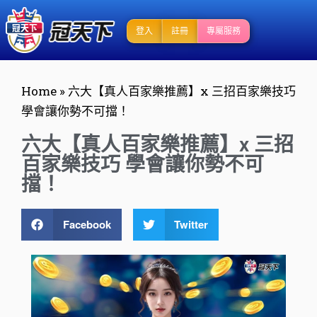
登入
註冊
專屬服務
Home
»
六大【真人百家樂推薦】x 三招百家樂技巧
學會讓你勢不可擋！
六大【真人百家樂推薦】x 三招
百家樂技巧 學會讓你勢不可
擋！
Facebook
Twitter