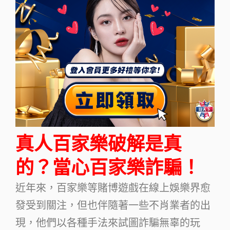
真人百家樂破解是真
的？當心百家樂詐騙！
近年來，百家樂等賭博遊戲在線上娛樂界愈
發受到關注，但也伴隨著一些不肖業者的出
現，他們以各種手法來試圖詐騙無辜的玩