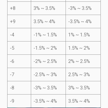
+8
3% ~ 3.5%
-3% ~ 3.5%
+9
3.5% ~ 4%
-3.5% ~ 4%
-4
-1% ~ 1.5%
1% ~ 1.5%
-5
-1.5% ~ 2%
1.5% ~ 2%
-6
-2% ~ 2.5%
2% ~ 2.5%
-7
-2.5% ~ 3%
2.5% ~ 3%
-8
-3% ~ 3.5%
3% ~ 3.5%
-9
-3.5% ~ 4%
3.5% ~ 4%