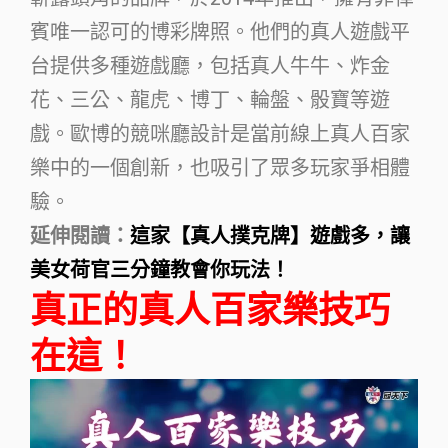
賓唯一認可的博彩牌照。他們的真人遊戲平
台提供多種遊戲廳，包括真人牛牛、炸金
花、三公、龍虎、博丁、輪盤、骰寶等遊
戲。歐博的競咪廳設計是當前線上真人百家
樂中的一個創新，也吸引了眾多玩家爭相體
驗。
延伸閱讀：
這家【真人撲克牌】遊戲多，讓
美女荷官三分鐘教會你玩法！
真正的真人百家樂技巧
在這！