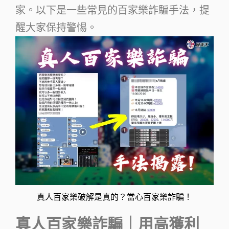
家。以下是一些常見的百家樂詐騙手法，提
醒大家保持警惕。
真人百家樂破解是真的？當心百家樂詐騙！
真人百家樂詐騙｜用高獲利