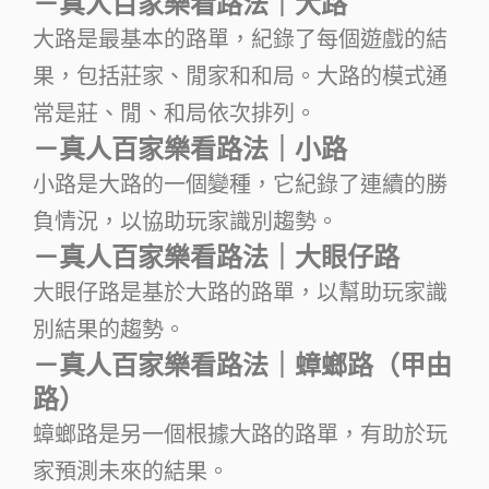
－
真人百家樂看路法｜大路
大路是最基本的路單，紀錄了每個遊戲的結
果，包括莊家、閒家和和局。大路的模式通
常是莊、閒、和局依次排列。
－
真人百家樂看路法｜小路
小路是大路的一個變種，它紀錄了連續的勝
負情況，以協助玩家識別趨勢。
－真人百家樂看路法｜大眼仔路
大眼仔路是基於大路的路單，以幫助玩家識
別結果的趨勢。
－真人百家樂看路法｜蟑螂路（甲由
路）
蟑螂路是另一個根據大路的路單，有助於玩
家預測未來的結果。