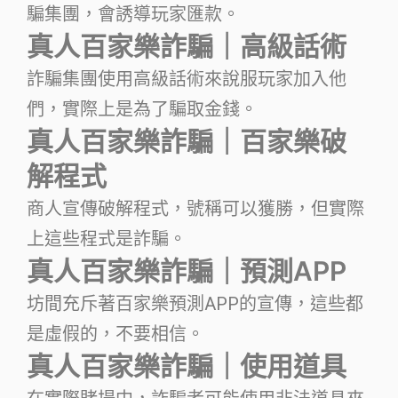
騙集團，會誘導玩家匯款。
真人百家樂詐騙｜高級話術
詐騙集團使用高級話術來說服玩家加入他
們，實際上是為了騙取金錢。
真人百家樂詐騙｜百家樂破
解程式
商人宣傳破解程式，號稱可以獲勝，但實際
上這些程式是詐騙。
真人百家樂詐騙｜預測APP
坊間充斥著百家樂預測APP的宣傳，這些都
是虛假的，不要相信。
真人百家樂詐騙｜使用道具