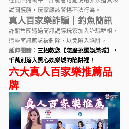
在實際賭場中，詐騙者可能使用非法道具來
試圖獲勝，玩家應該警惕不法行為。
真人百家樂詐騙｜釣魚簡訊
詐騙集團透過簡訊誘導玩家加入詐騙群組，
這些簡訊應該被刪除，以免陷入陷阱。
延伸閱讀：
三招教您【怎麼挑選娛樂城】，
千萬別落入黑心娛樂城的陷阱裡！
六大真人百家樂推薦品
牌