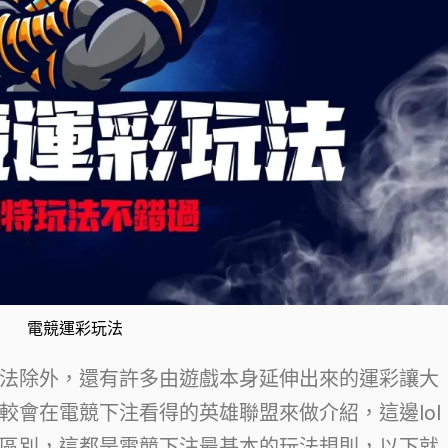
電競運彩玩法
法除外，還有許多由遊戲本身延伸出來的運彩讓大
較會在電競下注看得的英雄聯盟來做介紹，這邊lol
區別，這都是電競下注最基本的玩法規則，以下就