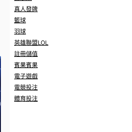
真人發牌
籃球
羽球
英雄聯盟LOL
註冊儲值
賓果賓果
電子遊戲
電競投注
體育投注