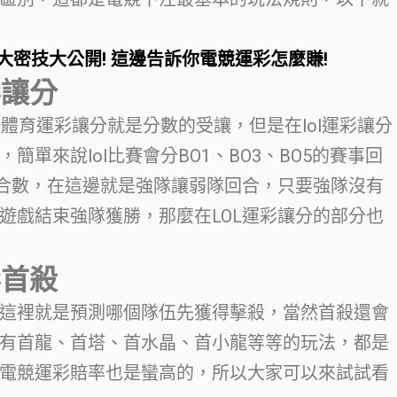
大密技大公開! 這邊告訴你電競運彩怎麼賺!
彩讓分
，體育運彩讓分就是分數的受讓，但是在lol運彩讓分
單來說lol比賽會分BO1、BO3、BO5的賽事回
回合數，在這邊就是強隊讓弱隊回合，只要強隊沒有
遊戲結束強隊獲勝，那麼在LOL運彩讓分的部分也
彩首殺
這裡就是預測哪個隊伍先獲得擊殺，當然首殺還會
有首龍、首塔、首水晶、首小龍等等的玩法，都是
電競運彩賠率也是蠻高的，所以大家可以來試試看