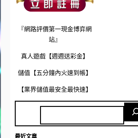
『網路評價第一現金博弈網
站』
真人遊戲【週週送彩金】
儲值【五分鐘內火速到帳】
【業界儲值最安全最快速】
最近文章