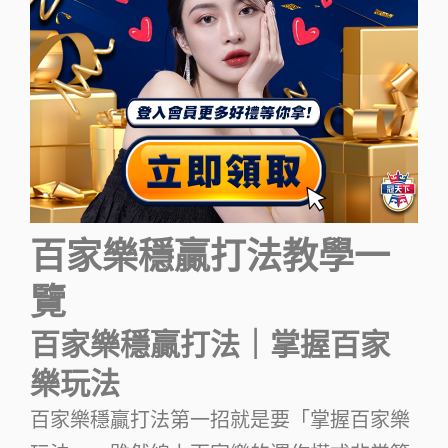
百家樂穩贏打法教學一
覽
百家樂穩贏打法｜掌握百家
樂玩法
百家樂穩贏打法第一招就是要「掌握百家樂