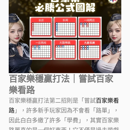
百家樂穩贏打法｜嘗試百家
樂看路
百家樂穩贏打法第二招則是「嘗試
百家樂看
路
」，許多新手玩家因為不會看「路單」，
因此白白多繳了許多「學費」，其實百家樂