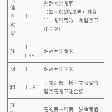
點數大於閒家
傭
（如莊以6點取勝，則賠一
百
1：1
半；開和局時，則退回下
家
注金額）
樂
1：
莊
點數大於閒家
0.95
閒
1：1
點數大於莊家
莊閒點數一樣，開和局時
和
1：8
退回莊閒下注金額
莊
莊的第一和第二張牌面值