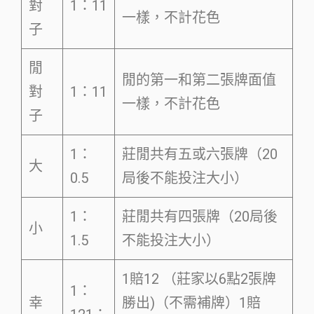
對
1：11
一樣，不計花色
子
閒
閒的第一和第二張牌面值
對
1：11
一樣，不計花色
子
1：
莊閒共有五或六張牌（20
大
0.5
局後不能投注大小）
1：
莊閒共有四張牌（20局後
小
1.5
不能投注大小）
1賠12 （莊家以6點2張牌
1：
幸
勝出)（不需補牌）1賠