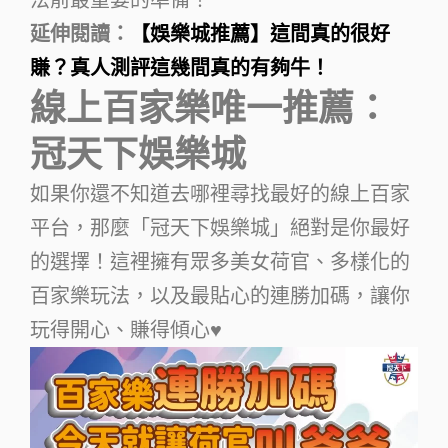
延伸閱讀：
【娛樂城推薦】這間真的很好
賺？真人測評這幾間真的有夠牛！
線上百家樂唯一推薦：
冠天下娛樂城
如果你還不知道去哪裡尋找最好的線上百家
平台，那麼「冠天下娛樂城」絕對是你最好
的選擇！這裡擁有眾多美女荷官、多樣化的
百家樂玩法，以及最貼心的連勝加碼，讓你
玩得開心、賺得傾心♥