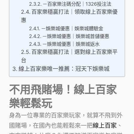
－百家樂注碼分配｜1326投注法
百家樂穩贏打法｜領取線上百家樂優
惠
－娛樂城優惠｜娛樂城體驗金
－娛樂城優惠｜娛樂城首儲優惠
－娛樂城優惠｜娛樂城返水
百家樂穩贏打法｜選對線上百家樂平
台
線上百家樂唯一推薦：冠天下娛樂城
不用飛賭場！線上百家
樂輕鬆玩
身為一位專業的百家樂玩家，就算不飛到外
國賭場，在國內也能輕鬆來一把
線上百家
、