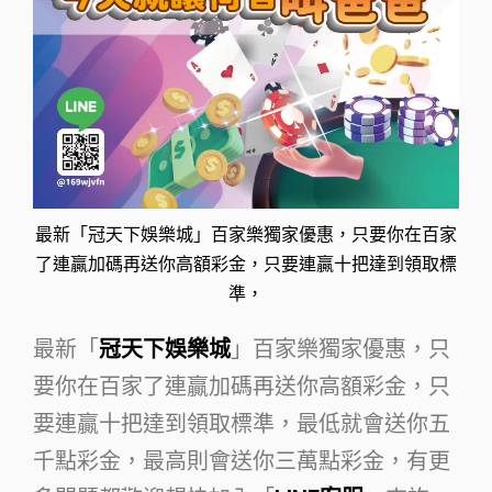
最新「冠天下娛樂城」百家樂獨家優惠，只要你在百家
了連贏加碼再送你高額彩金，只要連贏十把達到領取標
準，
最新「
冠天下娛樂城
」百家樂獨家優惠，只
要你在百家了連贏加碼再送你高額彩金，只
要連贏十把達到領取標準，最低就會送你五
千點彩金，最高則會送你三萬點彩金，有更