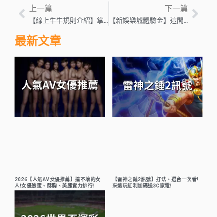
上一篇
下一篇
【線上牛牛規則介紹】掌握這三大牛牛技巧 讓你「犇」向幸福！
【新娛樂城體驗金】這間最划算！免費送體驗金最高可領8052？!
最新文章
2026【人氣AV女優推薦】撞不壞的女
【雷神之錘2訊號】打法、選台一次看!
人!女優臉蛋、酥胸、美腿實力排行!
來這玩紅利加碼送3C家電!