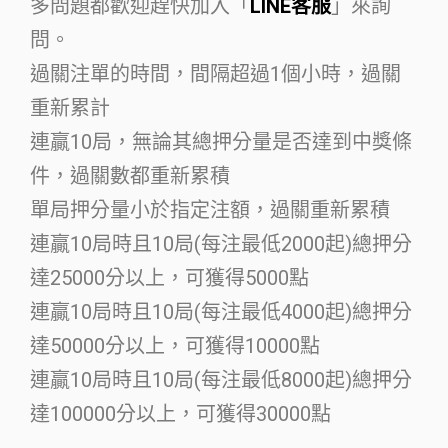
多問題都歡迎趕快加入「
LINE客服
」來詢
問。
過關注單的時間，間隔超過1個小時，過關
重新累計
連贏10局，無論其總押分量是否達到中獎條
件，過關數都重新累積
單局押分量小於指定注額，過關重新累積
連贏10局時且10局(每注最低2000起)總押分
達25000分以上，可獲得5000點
連贏10局時且10局(每注最低4000起)總押分
達50000分以上，可獲得10000點
連贏10局時且10局(每注最低8000起)總押分
達100000分以上，可獲得30000點