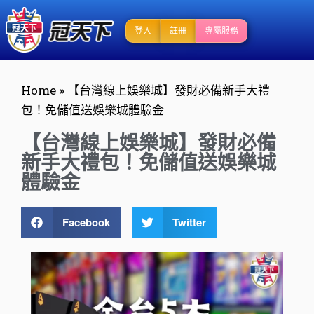
登入
註冊
專屬服務
Home
»
【台灣線上娛樂城】發財必備新手大禮
包！免儲值送娛樂城體驗金
【台灣線上娛樂城】發財必備
新手大禮包！免儲值送娛樂城
體驗金
Facebook
Twitter