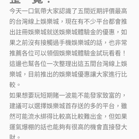
今天一口氣帶大家認識了五間近期評價最高
的台灣線上娛樂城，現在有不少平台都會推
出註冊娛樂城就送娛樂城體驗金的優惠，如
果之前沒有接觸過手機娛樂城的話，也非常
推薦各位可以領個娛樂城體驗金試玩看看！
這邊也幫各位一次整理出這五間台灣線上娛
樂城，目前推出的娛樂城優惠讓大家進行比
較。
如果想要玩短期賭一波能不能發家致富的，
建議可以選擇娛樂城首存送的多的平台，雖
然可能流水綁得比較高比較難出金，但如果
運氣爆棚的話也能夠有很高的機會直接發大
財。