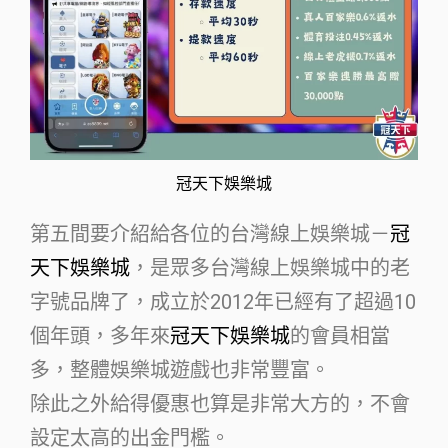
冠天下娛樂城
第五間要介紹給各位的台灣線上娛樂城－
冠
天下娛樂城
，是眾多台灣線上娛樂城中的老
字號品牌了，成立於2012年已經有了超過10
個年頭，多年來
冠天下娛樂城
的會員相當
多，整體娛樂城遊戲也非常豐富。
除此之外給得優惠也算是非常大方的，不會
設定太高的出金門檻。