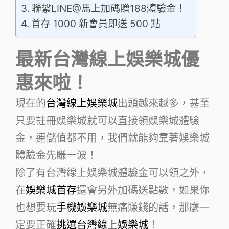
聯繫LINE@馬上加碼贈188體驗金！
首存 1000 新會員即送 500 點
最新台灣線上娛樂城優
惠來啦！
現在的
台灣線上娛樂城
出頭越來越多，甚至
只要註冊娛樂城就可以直接領娛樂城體驗
金，連儲值都不用，我們就能夠靠著娛樂城
體驗金先賺一波！
除了有台灣線上娛樂城體驗金可以領之外，
在
娛樂城首存
還會另外加碼送點數，如果你
也想要玩
手機娛樂城
無痛賺錢的話，那麼一
定要正確
挑選台灣線上娛樂城
！