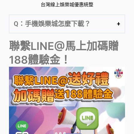
台灣線上娛樂城優惠統整
Q：手機娛樂城怎麼下載？
聯繫LINE@馬上加碼贈
188體驗金！