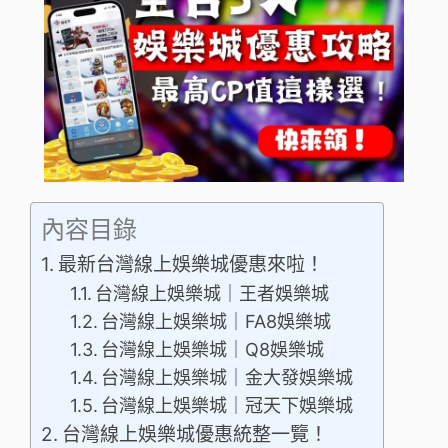
內容目錄
最新台灣線上娛樂城優惠來啦！
台灣線上娛樂城｜王者娛樂城
台灣線上娛樂城｜FA8娛樂城
台灣線上娛樂城｜Q8娛樂城
台灣線上娛樂城｜金大發娛樂城
台灣線上娛樂城｜冠天下娛樂城
台灣線上娛樂城優惠統整一覽！