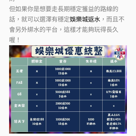
但如果你是想要走長期穩定獲益的路線的
話，就可以選澤有穩定
娛樂城返水
，而且不
會另外綁水的平台，這樣才能夠玩得長久
喔！