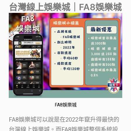
台灣線上娛樂城｜FA8娛樂城
FA8娛樂城
FA8娛樂城可以說是在2022年竄升得最快的
台灣線上娛樂城。而FA8娛樂城整個系統設