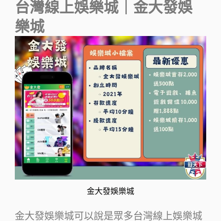
台灣線上娛樂城｜金大發娛
樂城
金大發娛樂城
金大發娛樂城可以說是眾多台灣線上娛樂城