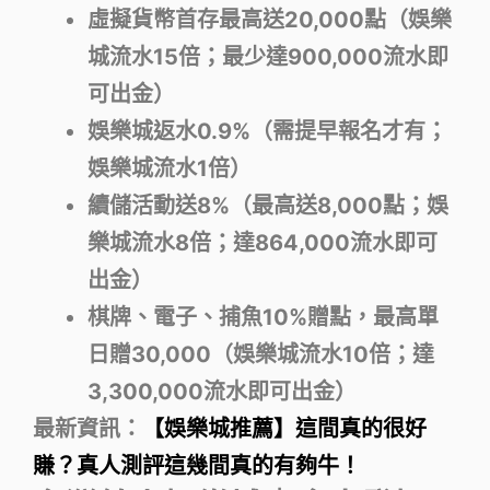
虛擬貨幣首存最高送20,000點（娛樂
城流水15倍；最少達900,000流水即
可出金）
娛樂城返水0.9%（需提早報名才有；
娛樂城流水1倍）
續儲活動送8%（最高送8,000點；娛
樂城流水8倍；達864,000流水即可
出金）
棋牌、電子、捕魚10%贈點，最高單
日贈30,000（娛樂城流水10倍；達
3,300,000流水即可出金）
最新資訊：
【娛樂城推薦】這間真的很好
賺？真人測評這幾間真的有夠牛！