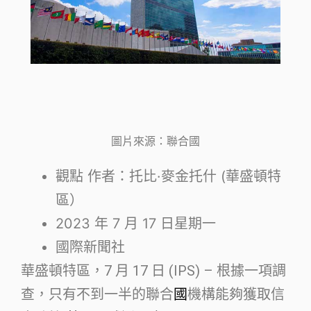
圖片來源：聯合國
觀點
作者：托比·麥金托什 (
華盛頓特
區
）
2023 年 7 月 17 日星期一
國際新聞社
華盛頓特區，7 月 17 日 (IPS) – 根據一項調
查，只有不到一半的聯合
國
機構能夠獲取信