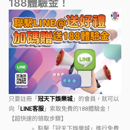
188體驗金！
只要註冊「
冠天下娛樂城
」的會員，就可以
向「
LINE客服
」索取免費的188體驗金！
【超快速的領取步驟】
點擊「冠天下娛樂城」進行免費