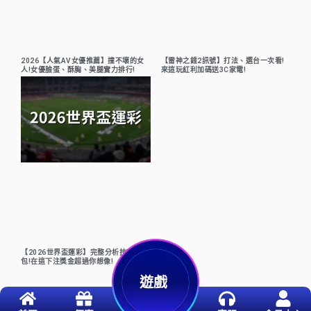
2026【人氣AV女優推薦】撞不壞的女
【雷神之錘2訊號】打法、選台一次看!
人!女優臉蛋、酥胸、美腿實力排行!
來這玩紅利加碼送3C家電!
【2026世界盃運彩】完整分析技巧懶人
包!在這下注獎金超過你想像!
遊戲