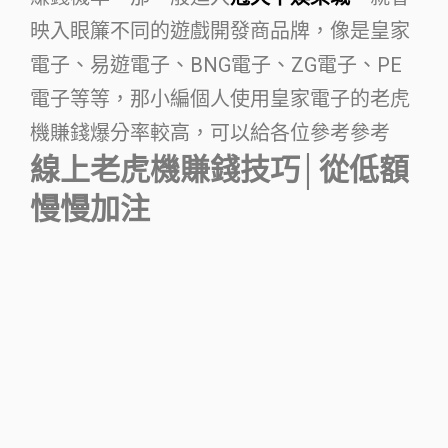
映入眼簾不同的遊戲開發商品牌，像是皇家
電子、易遊電子、BNG電子、ZG電子、PE
電子等等，那小編個人使用皇家電子的老虎
機賺錢爆分率較高，可以給各位參考參考
線上老虎機賺錢技巧│從低額
慢慢加注