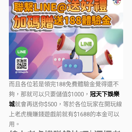
而且各位若是領完188免費體驗金覺得還不
夠，那就可以只要儲值$1000，
冠天下娛樂
城
就會再送你$500，等於各位玩家在開玩線
上老虎機賺錢遊戲前就有$1688的本金可以
用。