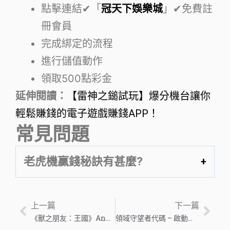
點擊連結✔「
冠天下娛樂城
」✔免費註
冊會員
完成綁定的流程
進行儲值動作
領取500點彩金
延伸閱讀：
【雷神之鎚試玩】爆分機台讓你
輕鬆賺錢的電子遊戲賺錢APP！
常見問題
老虎機贏錢秘訣有甚麼?
上一篇
下一篇
《獸之朋友：王國》Android 發布日期終於來了
領域守望者代碼 – 啟動代碼！