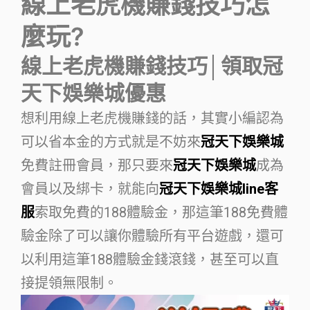
線上老虎機賺錢技巧怎
麼玩?
線上老虎機賺錢技巧│領取冠
天下娛樂城優惠
想利用線上老虎機賺錢的話，其實小編認為
可以省本金的方式就是不妨來
冠天下娛樂城
免費註冊會員，那只要來
冠天下娛樂城
成為
會員以及綁卡，就能向
冠天下娛樂城line客
服
索取免費的188體驗金，那這筆188免費體
驗金除了可以讓你體驗所有平台遊戲，還可
以利用這筆188體驗金錢滾錢，甚至可以直
接提領無限制。