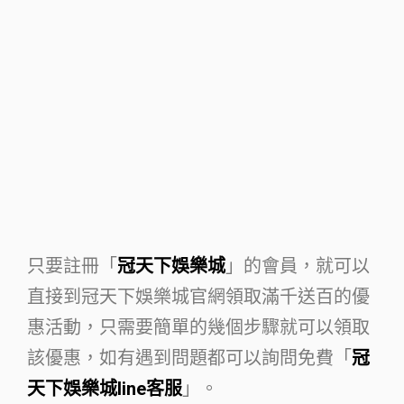
只要註冊「
冠天下娛樂城
」的會員，就可以
直接到冠天下娛樂城官網領取滿千送百的優
惠活動，只需要簡單的幾個步驟就可以領取
該優惠，如有遇到問題都可以詢問免費「
冠
天下娛樂城line客服
」。