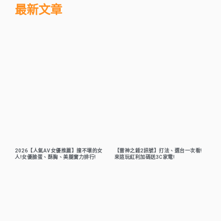
最新文章
2026【人氣AV女優推薦】撞不壞的女
【雷神之錘2訊號】打法、選台一次看!
人!女優臉蛋、酥胸、美腿實力排行!
來這玩紅利加碼送3C家電!