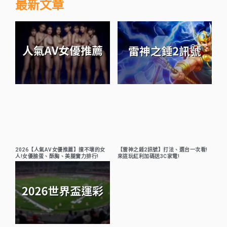
最新文章
2026【人氣AV女優推薦】撞不壞的女
【雷神之錘2訊號】打法、選台一次看!
人!女優臉蛋、酥胸、美腿實力排行!
來這玩紅利加碼送3C家電!