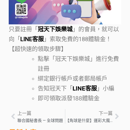
只要註冊「
冠天下娛樂城
」的會員，就可以
向「
LINE客服
」索取免費的188體驗金！
【超快速的領取步驟】
點擊「冠天下娛樂城」進行免費
註冊
綁定銀行帳戶或者郵局帳戶
告知冠天下「
LINE客服
」小編
即可領取派發188體驗金
上一篇
下一篇
聯合國秘書長 — 全球問題
【角球是什麼】運彩大魔王？會玩角球富成球，不會角球扁成乾！