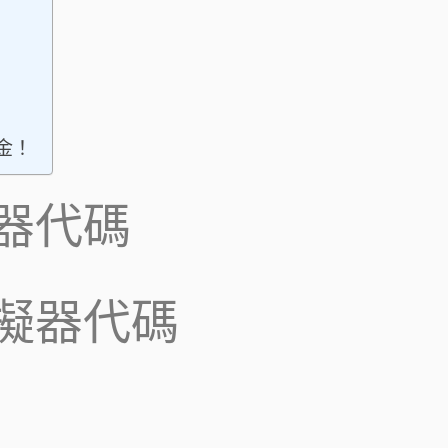
驗金！
器代碼
擬器代碼