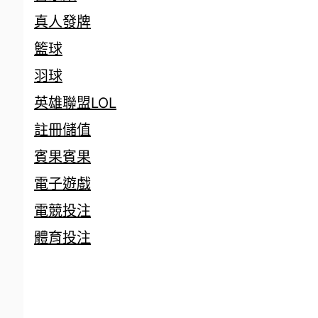
真人發牌
籃球
羽球
英雄聯盟LOL
註冊儲值
賓果賓果
電子遊戲
電競投注
體育投注