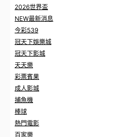
2026世界盃
NEW最新消息
今彩539
冠天下娛樂城
冠天下影城
天天樂
彩票賓果
成人影城
捕魚機
棒球
熱門電影
百家樂