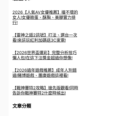
2026【人氣AV女優推薦】撞不壞的
女人!女優臉蛋、酥胸、美腿實力排
行!
【雷神之錘2訊號】打法、選台一次
看!來這玩紅利加碼送3C家電!
【2026世界盃運彩】完整分析技巧
懶人包!在這下注獎金超過你想像!
【2026過年遊戲推薦】成年人別錯
過!賭博遊戲、團康遊戲這裡看!
【戰神賽特2攻略】搶先版觀看!同時
告訴你戰神賽特2什麼時候出!
文章分類