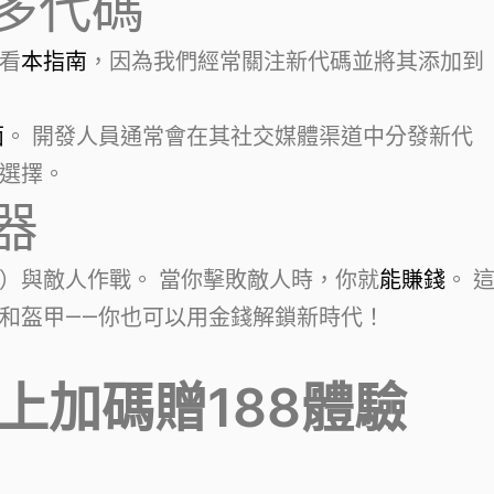
多代碼
看
本指南
，因為我們經常關注新代碼並將其添加到
面
。 開發人員通常會在其社交媒體渠道中分發新代
選擇。
器
）與敵人作戰。 當你擊敗敵人時，你就
能賺錢
。 
和盔甲——你也可以用金錢解鎖新時代！
馬上加碼贈188體驗