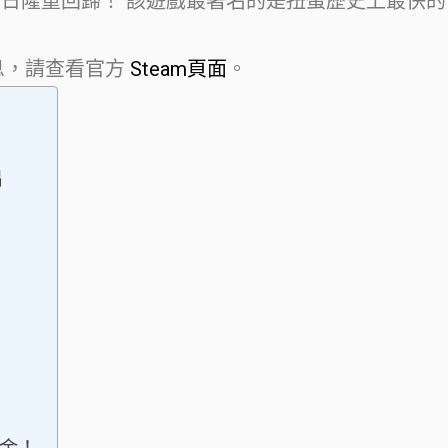
於 7 月 11 日隆重回歸！ 該遊戲最著名的是扭蛋歷史上最快的
信息，請查看官方
Steam頁面
。
出