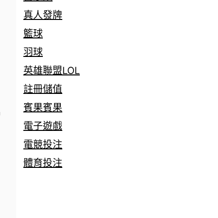
真人發牌
籃球
羽球
英雄聯盟LOL
註冊儲值
賓果賓果
贈
電子遊戲
電競投注
體育投注