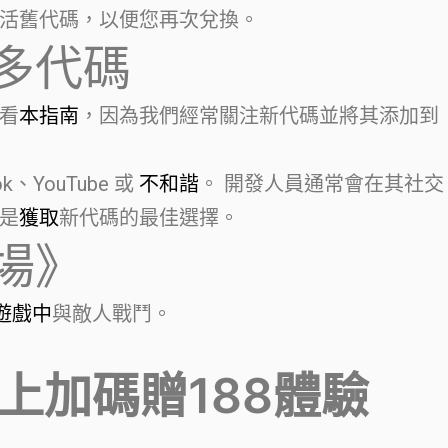
活舊代碼，以便您再次兌換。
多代碼
看
本指南
，因為我們經常關注新代碼並將其添加到
ok、YouTube 或
不和諧
。 開發人員通常會在其社交
是
獲取
新代碼的最佳選擇。
場》
遊戲中
與敵人戰鬥。
馬上加碼贈188體驗