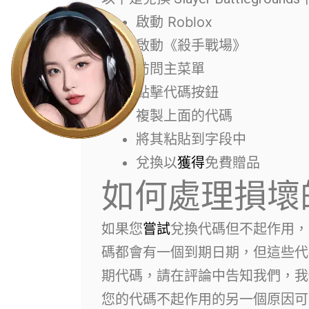
啟動 Roblox
啟動《殺手戰場》
訪問主菜單
點擊代碼按鈕
複製上面的代碼
將其粘貼到字段中
兌換以
獲得
免費贈品
如何處理損壞
如果您
嘗試
兌換代碼但不起作用，
碼都會有一個到期日期，但這些代
期代碼，請在評論中告知我們，我
您的代碼不起作用的另一個原因可