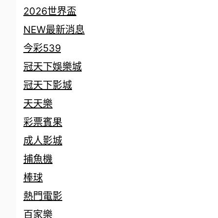
2026世界盃
NEW最新消息
今彩539
冠天下娛樂城
冠天下影城
天天樂
彩票賓果
成人影城
捕魚機
棒球
熱門電影
百家樂