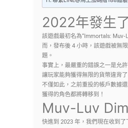
聯繫LINE@馬上加碼贈188體
2022年發生
該遊戲最初名為“Immortals: Muv-Lu
而，發布後 4 小時，該遊戲被無
題。
事實上，最嚴重的錯誤之一是允許
讓玩家能夠獲得無限的貨幣違背了
不僅如此，之前重投的帳戶數據還
獲得的角色都將轉移到！
Muv-Luv Di
快進到 2023 年，我們現在收