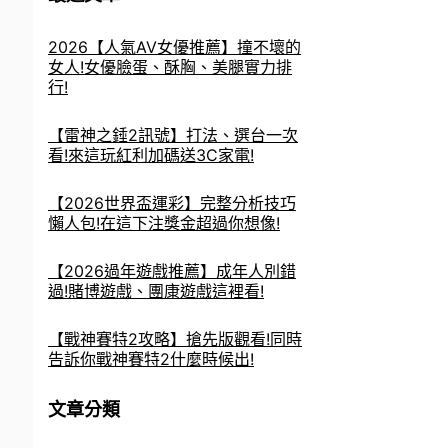
2026【人氣AV女優推薦】撞不壞的
女人!女優臉蛋、酥胸、美腿實力排
行!
【雷神之錘2訊號】打法、選台一次
看!來這玩紅利加碼送3C家電!
【2026世界盃運彩】完整分析技巧
懶人包!在這下注獎金超過你想像!
。
【2026過年遊戲推薦】成年人別錯
過!賭博遊戲、團康遊戲這裡看!
【戰神賽特2攻略】搶先版觀看!同時
告訴你戰神賽特2什麼時候出!
文章分類