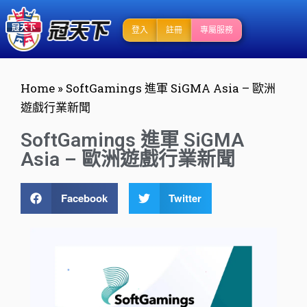
登入
註冊
專屬服務
Home
»
SoftGamings 進軍 SiGMA Asia – 歐洲
遊戲行業新聞
SoftGamings 進軍 SiGMA
Asia – 歐洲遊戲行業新聞
Facebook
Twitter