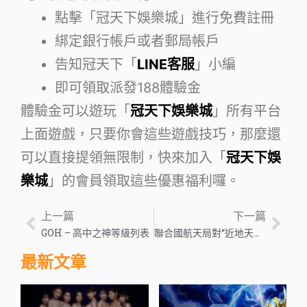
點擊「冠天下娛樂城」進行免費註冊
綁定銀行帳戶或者郵局帳戶
告知冠天下「
LINE客服
」小編
即可領取派發188體驗金
體驗金可以遊玩「
冠天下娛樂城
」所有平台
上面遊戲，只要你會這些遊戲技巧，那麼還
可以直接提領無限制，快來加入「
冠天下娛
樂城
」的會員領取這些優惠福利囉。
上一篇
下一篇
GOH – 高中之神等級列表
聯合國航天局對“近地天體”構成的威脅保持警惕——全球問題
最新文章