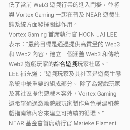
低了當前 Web3 遊戲行業的進入門檻，並將
與 Vortex Gaming 一起在普及 NEAR 遊戲生
態系統方面發揮關鍵作用。
Vortex Gaming 首席執行官 HOON JAI LEE
表示：“最終目標是通過提供高質量的 Web3
和 Web2 內容，建立一個涵蓋 Web3 和傳統
Web2 遊戲玩家的
綜合遊戲
玩家社區。”
LEE 補充道：“遊戲玩家及其社區是遊戲生態
系統中最重要的組成部分。 除了為遊戲玩家
及其社區提供遊戲內容外，Vortex Gaming
還希望通過激勵遊戲玩家製作角色構建和遊
戲指南等內容來建立可持續的循環。”
NEAR 基金會首席執行官 Marieke Flament