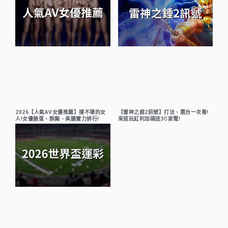
2026【人氣AV女優推薦】撞不壞的女
【雷神之錘2訊號】打法、選台一次看!
人!女優臉蛋、酥胸、美腿實力排行!
來這玩紅利加碼送3C家電!