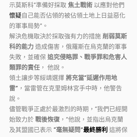
示莫斯科“準備好採取
焦土戰術
以應對他們
懷疑
自己能否佔領的被佔領土地上日益惡化
的軍事局勢”。
解決危機取決於採取強有力的措施
削弱莫斯
科的能力
造成傷害，俄羅斯在烏克蘭的軍事
失敗，並確保
追究侵略罪、戰爭罪和危害人
類罪的責任
， 他說。
領土讓步等綏靖選擇
將充當“延遲作用地
雷”
，當雷管在克里姆林宮手中時，他警告
說。
儘管戰爭正處於最激烈的時期，“我們已經開
始致力於
戰後恢復
，”他說，並指出烏克蘭
及其盟國已表示
“毫無疑問”
最終勝利
這將保