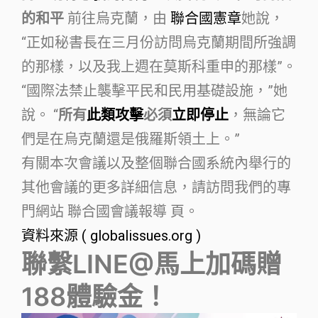
的和平
前往烏克蘭，由
聯合國憲章
她說，
“正如秘書長在三月份訪問烏克蘭期間所強調
的那樣，以及我上週在莫斯科重申的那樣”。
“國際法禁止襲擊平民和民用基礎設施，”她
說。 “
所有
此類攻擊
必須
立即停止
，無論它
們是在烏克蘭還是俄羅斯領土上。”
有關本次會議以及整個聯合國系統內舉行的
其他會議的更多詳細信息，請訪問我們的專
門網站 聯合國會議報導 頁。
資料來源 ( globalissues.org )
聯繫LINE@馬上加碼贈
188體驗金！