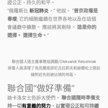
證公正、持久的和平。
“俄羅斯比
新冠肺炎
，“ 他說。 “
普京政權是
毒瘤
; 它的細胞繼續在世界各地以及在這個
會議廳中擴散。 應該將其刪除。
這是你的
選擇。 選擇生命。
”
聯合國人道主義事務協調廳/Oleksandr Ratushniak
排雷人員清理了烏克蘭南部尼古拉耶夫和赫爾松之間前
線附近先前被佔領的地區。
聯合國“做好準備”
迪卡洛女士告訴大使們，
聯合國隨時準備支
持一切
有意義的努力
，以實現公正和可持續