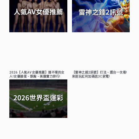
2026【人氣AV女優推薦】撞不壞的女
【雷神之錘2訊號】打法、選台一次看!
人!女優臉蛋、酥胸、美腿實力排行!
來這玩紅利加碼送3C家電!