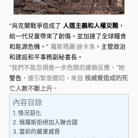
“烏克蘭戰爭造成了
人道主義和人權災難
，
給一代兒童帶來了創傷，並加速了全球糧食
和能源危機。”
羅斯瑪麗·迪卡洛
，主管政治
和建設和平事務副秘書長。
“我們不能忽視進一步危險的連鎖反應，”她
警告
，援引緊急關切，來自
核威脅造成的死
亡人數不斷上升
。
內容目錄
情況惡化
俄羅斯拒絕加入聯合國
當前的嚴重威脅