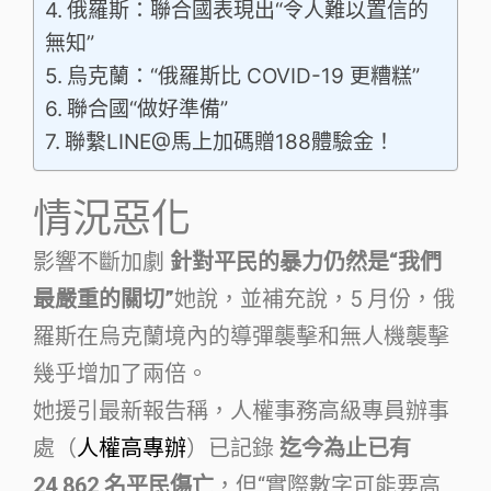
俄羅斯：聯合國表現出“令人難以置信的
無知”
烏克蘭：“俄羅斯比 COVID-19 更糟糕”
聯合國“做好準備”
聯繫LINE@馬上加碼贈188體驗金！
情況惡化
影響不斷加劇
針對平民的暴力仍然是“我們
最嚴重的關切”
她說，並補充說，5 月份，俄
羅斯在烏克蘭境內的導彈襲擊和無人機襲擊
幾乎增加了兩倍。
她援引最新報告稱，人權事務高級專員辦事
處（
人權高專辦
）已記錄
迄今為止已有
24,862 名平民傷亡
，但“實際數字可能要高