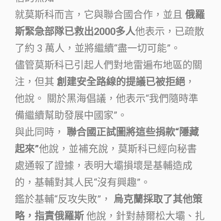
就莫斯科而言，它與聯合國合作，並且
俄羅
斯緊急部隊已救出2000多人
他表示，已疏散
了約 3 萬人，並將繼續“盡一切可能”。
儘管莫斯科已引起人們對地雷遍布地區的關
注，但其
創建安全路線的提議已被拒絕
，
他說。 關於黑海倡議，他表示“我們隨時準
備繼續幫助發展中國家”。
與此同時，
聯合國正試圖將這些捐款“隱藏
起來”
他說，並補充說，莫斯科已經向秘書
處通報了證據，表明大壩損壞是基輔造成
的，基輔對其人民“沒有興趣”。
鑑於基輔“反攻失敗”，
烏克蘭採取了其他策
略，指責俄羅斯
他說，針對赫爾松大壩、扎