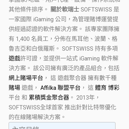
其他條件排序。
關於軟瑞士
SOFTSWISS 是
一家國際 iGaming 公司，為管理賭博運營提
供經過認證的軟件解決方案。 該專家團隊擁
有 1,400 名員工，分佈在馬耳他、波蘭、格
魯吉亞和白俄羅斯。 SOFTSWISS 持有多項
遊戲
許可證，並提供一站式 iGaming 軟件解
決方案。 該公司擁有廣泛的產品組合，包括
網上賭場平台
， 這
遊戲聚合器
擁有數千種
賭場
遊戲，
Affilka 聯盟平台
， 這
體育
博彩
平台
和
累積獎金聚合器
。 2013年，
SOFTSWISS全球首家
推出針對比特幣優化
的在線賭場解決方案。