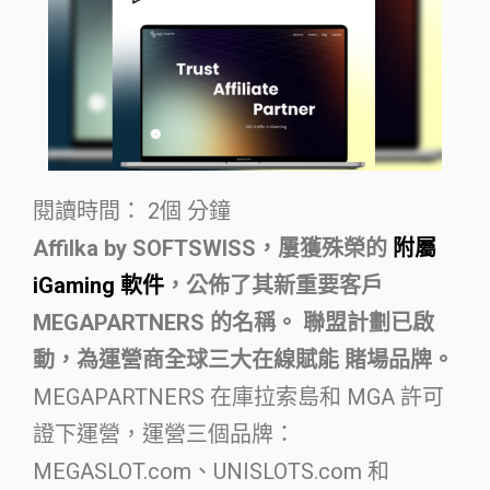
閱讀時間：
2個
分鐘
Affilka by SOFTSWISS，屢獲殊榮的
附屬
iGaming 軟件
，公佈了其新重要客戶
MEGAPARTNERS 的名稱。 聯盟計劃已啟
動，為運營商全球三大在線賦能
賭場品牌。
MEGAPARTNERS 在庫拉索島和 MGA 許可
證下運營，運營三個品牌：
MEGASLOT.com、UNISLOTS.com 和