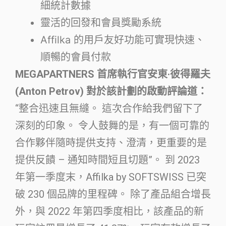
細統計數據
靈活的回發和會員獎勵系統
Affilka 的用戶友好功能可實現快速、
順暢的會員付款
MEGAPARTNERS 首席執行官安東·彼得羅夫
(Anton Petrov) 對於該計劃的啟動評論道：
“整合迅速且無縫。 這次合作給我們留下了
深刻的印象。 令人鼓舞的是，有一個可靠的
合作夥伴隨時提供支持、澄清，更重要的是
提供反饋
–
通知時間短且切題”。
到 2023
年第一季度末，Affilka by SOFTSWISS 已突
破 230 個品牌的里程碑。 除了產品組合增長
外，與 2022 年第四季度相比，該產品的新