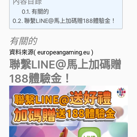
內容目錄
有關的
聯繫LINE@馬上加碼贈188體驗金！
有關的
資料來源( europeangaming.eu )
聯繫LINE@馬上加碼贈
188體驗金！