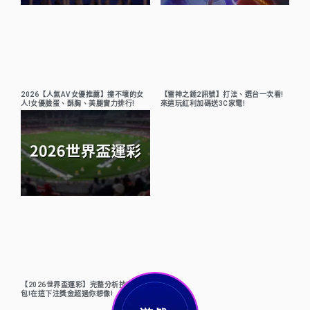
2026【人氣AV女優推薦】撞不壞的女
【雷神之錘2訊號】打法、選台一次看!
人!女優臉蛋、酥胸、美腿實力排行!
來這玩紅利加碼送3C家電!
【2026世界盃運彩】完整分析技巧懶人
包!在這下注獎金超過你想像!