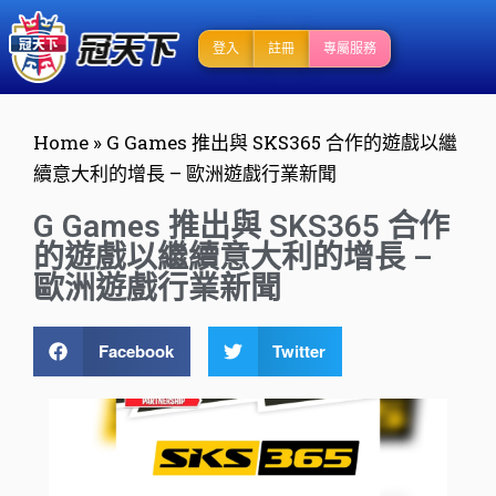
登入
註冊
專屬服務
Home
»
G Games 推出與 SKS365 合作的遊戲以繼
續意大利的增長 – 歐洲遊戲行業新聞
G Games 推出與 SKS365 合作
的遊戲以繼續意大利的增長 –
歐洲遊戲行業新聞
Facebook
Twitter