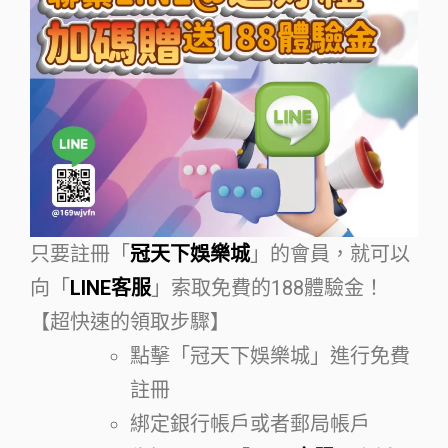
只要註冊「
冠天下娛樂城
」的會員，就可以
向「
LINE客服
」索取免費的188體驗金！
【超快速的領取步驟】
點擊「冠天下娛樂城」進行免費
註冊
綁定銀行帳戶或者郵局帳戶