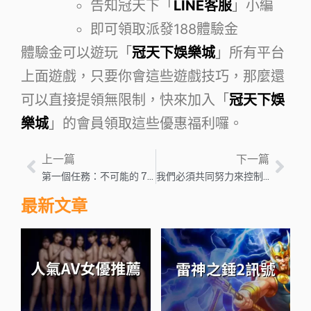
告知冠天下「
LINE客服
」小編
即可領取派發188體驗金
體驗金可以遊玩「
冠天下娛樂城
」所有平台
上面遊戲，只要你會這些遊戲技巧，那麼還
可以直接提領無限制，快來加入「
冠天下娛
樂城
」的會員領取這些優惠福利囉。
上一篇
下一篇
第一個任務：不可能的 7 個反應炒作為大屏幕製作的令人興奮的動作
我們必須共同努力來控制“有毒和破壞性”的仇恨言論——全球問題
最新文章