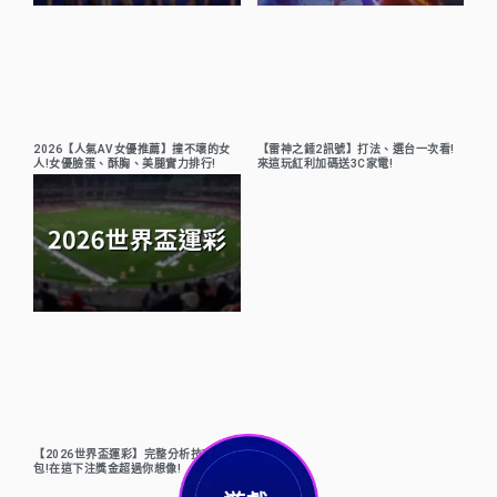
2026【人氣AV女優推薦】撞不壞的女
【雷神之錘2訊號】打法、選台一次看!
人!女優臉蛋、酥胸、美腿實力排行!
來這玩紅利加碼送3C家電!
【2026世界盃運彩】完整分析技巧懶人
包!在這下注獎金超過你想像!