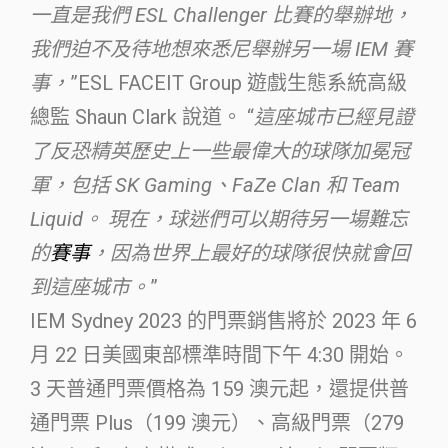
一直是我們 ESL Challenger 比賽的舉辦地，
我們迫不及待地想來悉尼舉辦另一場 IEM 賽
事，
”ESL FACEIT Group 遊戲生態系統高級
總監 Shaun Clark 說道。 “
這座城市已經見證
了反恐精英歷史上一些最偉大的球隊加冕冠
軍，包括 SK Gaming、FaZe Clan 和 Team
Liquid。 現在，球迷們可以期待另一場難忘
的
賽事
，因為世界上最好的球隊很快就會回
到這座城市。
”
IEM Sydney 2023 的門票銷售將於 2023 年 6
月 22 日美國東部標準時間下午 4:30 開始。
3 天普通門票價格為 159 澳元起，還提供普
通門票 Plus（199 澳元）、高級門票（279