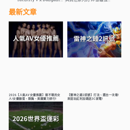
最新文章
2026【人氣AV女優推薦】撞不壞的女
【雷神之錘2訊號】打法、選台一次看!
人!女優臉蛋、酥胸、美腿實力排行!
來這玩紅利加碼送3C家電!