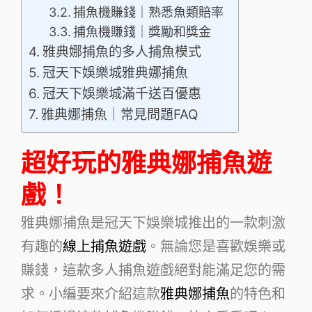
捕魚機賺錢｜熟悉魚類賠率
捕魚機賺錢｜獎勵和獎金
雅典娜捕魚的多人捕魚模式
冠天下娛樂城雅典娜捕魚
冠天下娛樂城滿千送百優惠
雅典娜捕魚｜常見問題FAQ
超好玩的雅典娜捕魚遊
戲！
雅典娜捕魚是冠天下娛樂城推出的一款刺激
有趣的
線上捕魚遊戲
。無論您是喜歡娛樂或
賺錢，這款多人捕魚遊戲絕對能滿足您的需
求。小編要來介紹這款
雅典娜捕魚
的特色和