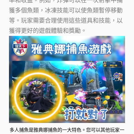
率和收益。例如，炸彈可以在一次射擊中捕
獲多個魚類，冰凍技能可以使魚類暫停移動
等。玩家需要合理使用這些道具和技能，以
獲得更好的遊戲體驗和獎勵。
多人捕魚是雅典娜捕魚的一大特色。您可以其他玩家一