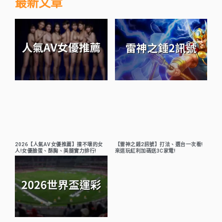
最新文章
2026【人氣AV女優推薦】撞不壞的女
【雷神之錘2訊號】打法、選台一次看!
人!女優臉蛋、酥胸、美腿實力排行!
來這玩紅利加碼送3C家電!