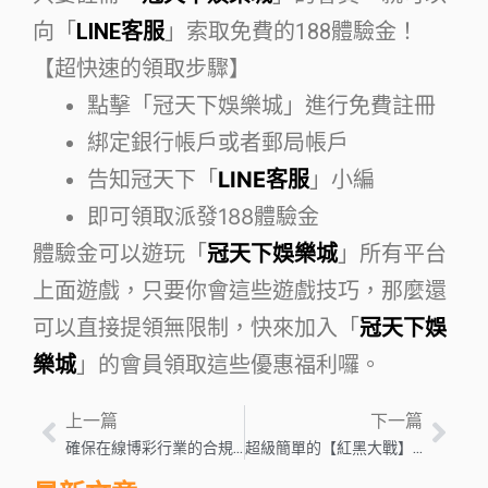
向「
LINE客服
」索取免費的188體驗金！
【超快速的領取步驟】
點擊「冠天下娛樂城」進行免費註冊
綁定銀行帳戶或者郵局帳戶
告知冠天下「
LINE客服
」小編
即可領取派發188體驗金
體驗金可以遊玩「
冠天下娛樂城
」所有平台
上面遊戲，只要你會這些遊戲技巧，那麼還
可以直接提領無限制，快來加入「
冠天下娛
樂城
」的會員領取這些優惠福利囉。
上一篇
下一篇
確保在線博彩行業的合規性和誠信度 – 歐洲博彩業新聞
超級簡單的【紅黑大戰】沒聽過？撲克牌賺錢必玩這款遊戲！