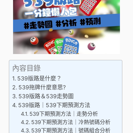
內容目錄
539版路是什麼？
539拖牌什麼意思?
539版路＆539走勢圖
539版路｜539下期預測方法
539下期預測方法｜走勢分析
539下期預測方法｜冷熱號碼分析
539下期預測方法｜號碼組合分析