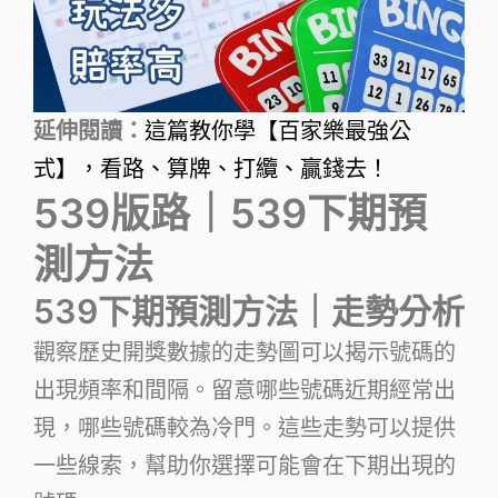
延伸閱讀：
這篇教你學【百家樂最強公
式】，看路、算牌、打纜、贏錢去！
539版路｜539下期預
測方法
539下期預測方法｜走勢分析
觀察歷史開獎數據的走勢圖可以揭示號碼的
出現頻率和間隔。留意哪些號碼近期經常出
現，哪些號碼較為冷門。這些走勢可以提供
一些線索，幫助你選擇可能會在下期出現的