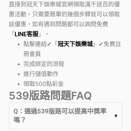
直接到冠天下娛樂城官網領取滿千送百的優
惠活動，只需要簡單的幾個步驟就可以領取
該優惠，如有遇到問題都可以詢問免費
「
LINE客服
」。
點擊連結✔「
冠天下娛樂城
」✔免費註
冊會員
完成綁定的流程
進行儲值動作
領取500點彩金
539版路問題FAQ
Q：
通過539版路可以提高中獎率
嗎？