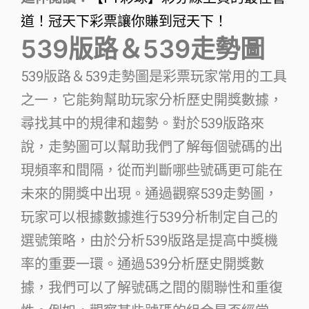
道！冠天下彩票讓你賺到冠天下！
539版路＆539走勢圖
539版路＆539走勢圖是彩票玩家常用的工具
之一，它能夠幫助玩家分析歷史開獎數據，
尋找其中的規律和趨勢。對於539版路來
說，走勢圖可以幫助我們了解每個號碼的出
現頻率和間隔，從而判斷哪些號碼更可能在
未來的開獎中出現。通過觀察539走勢圖，
玩家可以根據數據進行539分析制定自己的
選號策略，由於分析539版路是提高中獎機
率的重要一環。通過539分析歷史開獎數
據，我們可以了解號碼之間的關聯性和重復