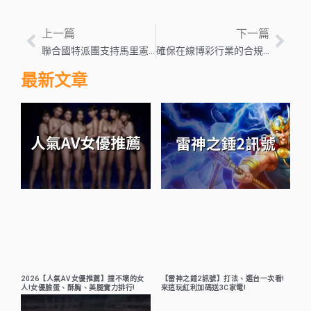
上一篇
下一篇
聯合國特派團支持馬里憲法公投——全球問題
確保在線博彩行業的合規性和誠信度 – 歐洲博彩業新聞
最新文章
2026【人氣AV女優推薦】撞不壞的女
【雷神之錘2訊號】打法、選台一次看!
人!女優臉蛋、酥胸、美腿實力排行!
來這玩紅利加碼送3C家電!