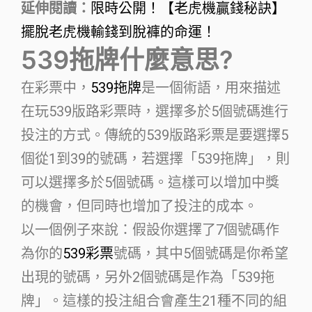
延伸閱讀：
限時公開！【老虎機贏錢秘訣】
擺脫老虎機輸錢到脫褲的命運！
539拖牌什麼意思?
在彩票中，
539拖牌
是一個術語，用來描述
在玩539版路彩票時，選擇多於5個號碼進行
投注的方式。傳統的539版路彩票是要選擇5
個從1到39的號碼，若選擇「539拖牌」，則
可以選擇多於5個號碼。這樣可以增加中獎
的機會，但同時也增加了投注的成本。
以一個例子來說：假設你選擇了7個號碼作
為你的
539彩票
號碼，其中5個號碼是你希望
出現的號碼，另外2個號碼是作為「539拖
牌」。這樣的投注組合會產生21種不同的組