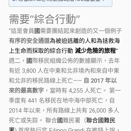
需要“綜合行動”
“這是會員
國
需要團結起來創造的又一個例子
有序的安全通道
為被迫逃離的人和為拯救海
上生命而採取的綜合行動
減少危險的旅程
”
週二，
國
際移民組織公佈的數據顯示，去年
有近 3,800 人在中東和北非境內和來自中東
和北非的移民路線上死亡——
自 2017 年以
來的最高數字
，當時有 4,255 人死亡。 第一
季度有 441 名移民在地中海中部死亡，自
2014 年以來，所有路線上共有 26,000 多人
死亡或失踪。 聯合
國
難民署（
聯合國難民
署
) 首席執行官 Filippo Grandi 在推特上說，