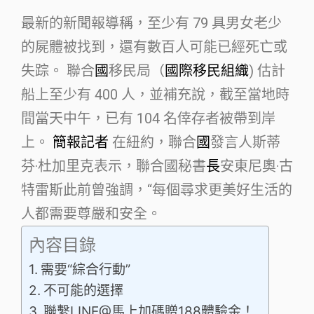
最新的新聞報導稱，至少有 79 具男女老少
的屍體被找到，還有數百人可能已經死亡或
失踪。 聯合
國
移民局（
國際移民組織
) 估計
船上至少有 400 人，並補充說，截至當地時
間當天中午，已有 104 名倖存者被帶到岸
上。
簡報記者
在紐約，聯合
國
發言人斯蒂
芬·杜加里克表示，聯合國秘書
長
安東尼奧·古
特雷斯此前曾強調，“每個尋求更美好生活的
人都需要尊嚴和安全。
內容目錄
需要“綜合行動”
不可能的選擇
聯繫LINE@馬上加碼贈188體驗金！