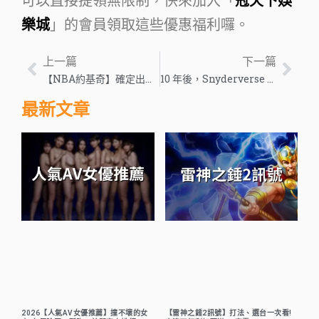
可以直接提領無限制，快來加入「
冠天下娛
樂城
」的會員領取這些優惠福利囉。
上一篇
下一篇
【NBA約基奇】確定出征籃球世界盃！外媒驚嘆：丑皇時代來臨！
10 年後，Snyderverse 從未實現鋼鐵俠的承諾
最新文章
2026【人氣AV女優推薦】撞不壞的女
【雷神之錘2訊號】打法、選台一次看!