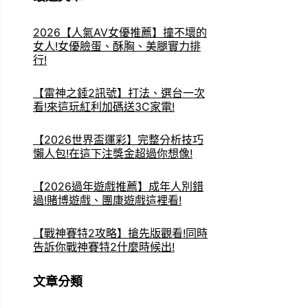
2026【人氣AV女優推薦】撞不壞的
女人!女優臉蛋、酥胸、美腿實力排
行!
【雷神之錘2訊號】打法、選台一次
看!來這玩紅利加碼送3C家電!
【2026世界盃運彩】完整分析技巧
懶人包!在這下注獎金超過你想像!
【2026過年遊戲推薦】成年人別錯
過!賭博遊戲、團康遊戲這裡看!
【戰神賽特2攻略】搶先版觀看!同時
告訴你戰神賽特2什麼時候出!
文章分類