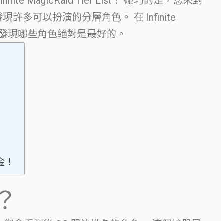
te MagicRaid Tier List！ 碰巧的是，您來對
許多可以扮演的分層角色。 在 Infinite
，您將能夠發現哪些角色絕對是最好的。
金！
？