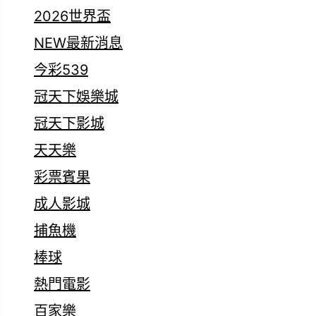
2026世界盃
NEW最新消息
今彩539
冠天下娛樂城
冠天下影城
天天樂
彩票賓果
成人影城
捕魚機
棒球
熱門電影
百家樂