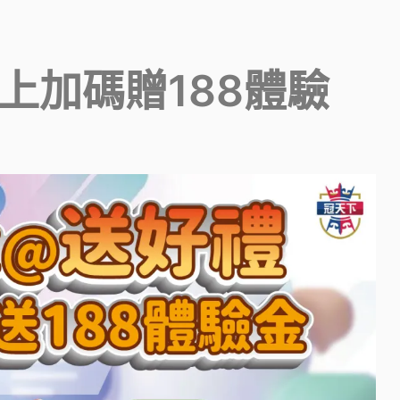
馬上加碼贈188體驗