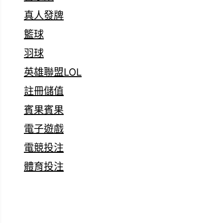
真人發牌
籃球
羽球
英雄聯盟LOL
註冊儲值
賓果賓果
電子遊戲
電競投注
體育投注