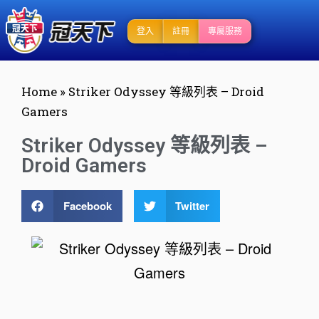
登入
註冊
專屬服務
Home
»
Striker Odyssey 等級列表 – Droid
Gamers
Striker Odyssey 等級列表 –
Droid Gamers
Facebook
Twitter