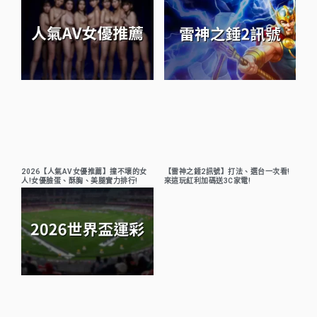
2026【人氣AV女優推薦】撞不壞的女
【雷神之錘2訊號】打法、選台一次看!
人!女優臉蛋、酥胸、美腿實力排行!
來這玩紅利加碼送3C家電!