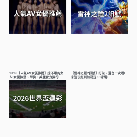
2026【人氣AV女優推薦】撞不壞的女
【雷神之錘2訊號】打法、選台一次看!
人!女優臉蛋、酥胸、美腿實力排行!
來這玩紅利加碼送3C家電!