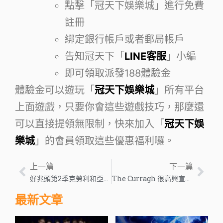
點擊「冠天下娛樂城」進行免費
註冊
綁定銀行帳戶或者郵局帳戶
告知冠天下「
LINE客服
」小編
即可領取派發188體驗金
體驗金可以遊玩「
冠天下娛樂城
」所有平台
上面遊戲，只要你會這些遊戲技巧，那麼還
可以直接提領無限制，快來加入「
冠天下娛
樂城
」的會員領取這些優惠福利囉。
上一篇
下一篇
好兆頭第2季克勞利和亞茨拉斐爾的浪漫愛情剛剛迎來重大突破
The Curragh 很高興宣布與 QuinnBet 建立新的合作夥伴關係 – 歐洲博彩業新聞
最新文章