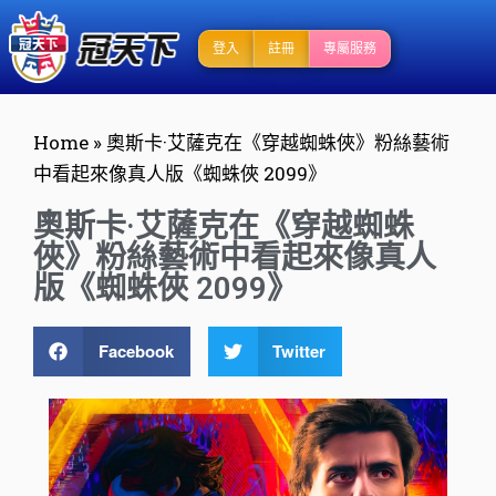
登入
註冊
專屬服務
Home
»
奧斯卡·艾薩克在《穿越蜘蛛俠》粉絲藝術
中看起來像真人版《蜘蛛俠 2099》
奧斯卡·艾薩克在《穿越蜘蛛
俠》粉絲藝術中看起來像真人
版《蜘蛛俠 2099》
Facebook
Twitter