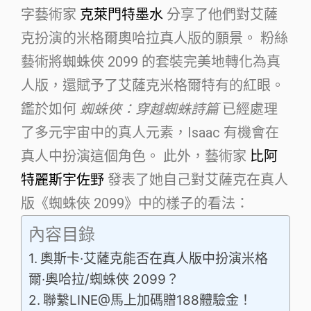
字藝術家
克萊門特墨水
分享了他們對艾薩
克扮演的米格爾奧哈拉真人版的願景。 粉絲
藝術將蜘蛛俠 2099 的套裝完美地轉化為真
人版，還賦予了艾薩克米格爾特有的紅眼。
鑑於如何
蜘蛛俠：穿越蜘蛛詩篇
已經處理
了多元宇宙中的真人元素，Isaac 有機會在
真人中扮演這個角色。 此外，藝術家
比阿
特麗斯宇佐野
發表了她自己對艾薩克在真人
版《蜘蛛俠 2099》中的樣子的看法：
內容目錄
奧斯卡·艾薩克能否在真人版中扮演米格
爾·奧哈拉/蜘蛛俠 2099？
聯繫LINE@馬上加碼贈188體驗金！