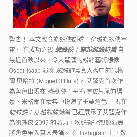
警告！ 本文包含蜘蛛俠劇透：穿越蜘蛛俠宇
宙。
在成功之後
蜘蛛俠：穿越蜘蛛詩篇
自
最近首映以來，令人驚嘆的粉絲藝術想像
Oscar Isaac 演奏
蜘蛛詩篇
真人秀中的米格
爾·奧哈拉 (Miguel O’Hara)。 艾薩克首次作
為角色出現在
蜘蛛俠：平
行宇宙
片尾的場
景，米格爾在續集中扮演了重要角色。 現在
蜘蛛俠：穿越蜘蛛詩篇
已經展示了艾薩克作
為蜘蛛俠 2099 的潛力，粉絲藝術想像演員
將角色帶入真人表演。 在 Instagram 上，數