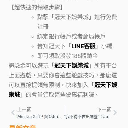
【超快速的領取步驟】
點擊「冠天下娛樂城」進行免費
註冊
綁定銀行帳戶或者郵局帳戶
告知冠天下「
LINE客服
」小編
即可領取派發188體驗金
體驗金可以遊玩「
冠天下娛樂城
」所有平台
上面遊戲，只要你會這些遊戲技巧，那麼還
可以直接提領無限制，快來加入「
冠天下娛
樂城
」的會員領取這些優惠福利囉。
上一篇
下一篇
MerkurXTIP 與 Oddin.gg 一起在電子競技中推出 – 歐洲遊戲行業新聞
"我不得不做出調整"：James Wan 表示，Aquaman 2 已更改為適合 Gunn 的 DCU