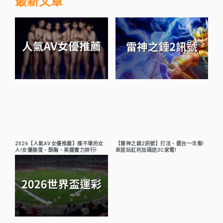
最新文章
2026【人氣AV女優推薦】撞不壞的女
【雷神之錘2訊號】打法、選台一次看!
人!女優臉蛋、酥胸、美腿實力排行!
來這玩紅利加碼送3C家電!