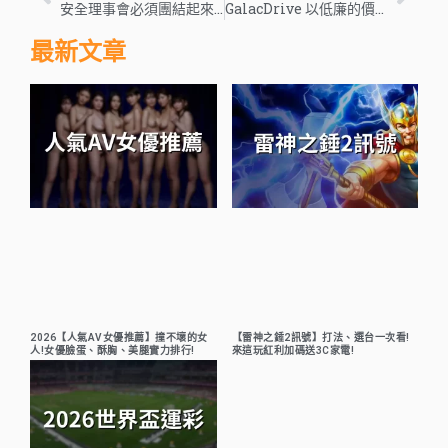
安全理事會必須團結起來平息日益加劇的緊張局勢——全球問題
GalacDrive 以低廉的價格提供星際刺激
最新文章
2026【人氣AV女優推薦】撞不壞的女
【雷神之錘2訊號】打法、選台一次看!
人!女優臉蛋、酥胸、美腿實力排行!
來這玩紅利加碼送3C家電!