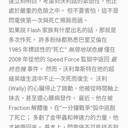
達立刻明白，考慮到沃利話的緊迫性，他正
處於嚴重的危險之中。 但不要害怕，這不是
閃電俠第一次與死亡擦肩而過。
如果說 Flash 家族有什麼出名的話，那就是
多次作死。 許多粉絲都熟悉巴里艾倫在
1985 年標誌性的“死亡”
無限地球危機
僅在
2008 年從他的 Speed Force 監獄中返回
最
終危機
事件。 然而，沃利韋斯特在他的超
級英雄生涯中不止一次死而復生。 沃利
(Wally) 的心臟停止了跳動，他被從時間軸上
抹去，甚至還心髒病發作。 最近，他在被
Fraction 解體後，在“一分鐘戰爭”弧中逃脫
了死亡； 多虧了金甲蟲和神速力的力量，他
才被帶回來。 基本上，閃電俠不可能找不到