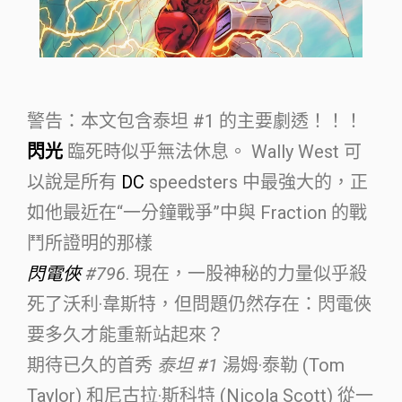
警告：本文包含泰坦 #1 的主要劇透！！！
閃光
臨死時似乎無法休息。 Wally West 可
以說是所有
DC
speedsters 中最強大的，正
如他最近在“一分鐘戰爭”中與 Fraction 的戰
鬥所證明的那樣
閃電俠
#796
. 現在，一股神秘的力量似乎殺
死了沃利·韋斯特，但問題仍然存在：閃電俠
要多久才能重新站起來？
期待已久的首秀
泰坦 #1
湯姆·泰勒 (Tom
Taylor) 和尼古拉·斯科特 (Nicola Scott) 從一