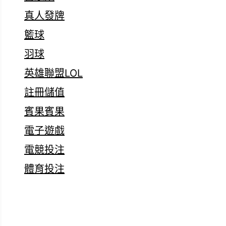
真人發牌
籃球
羽球
英雄聯盟LOL
註冊儲值
賓果賓果
電子遊戲
電競投注
體育投注