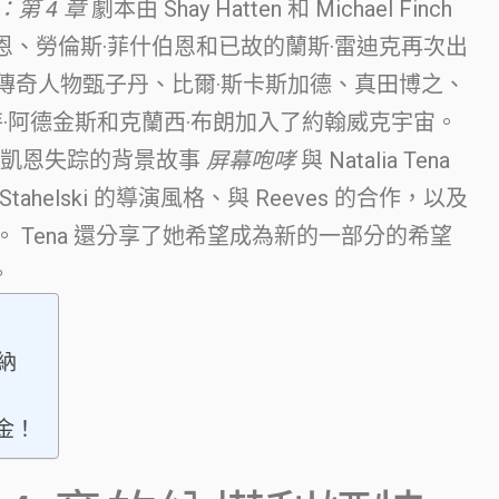
第 4 章
劇本由 Shay Hatten 和 Michael Finch
肖恩、勞倫斯·菲什伯恩和已故的蘭斯·雷迪克再次出
. 傳奇人物甄子丹、比爾·斯卡斯加德、真田博之、
·阿德金斯和克蘭西·布朗加入了約翰威克宇宙。
釋凱恩失踪的背景故事
屏幕咆哮
與 Natalia Tena
Stahelski 的導演風格、與 Reeves 的合作，以及
備。 Tena 還分享了她希望成為新的一部分的希望
。
納
驗金！