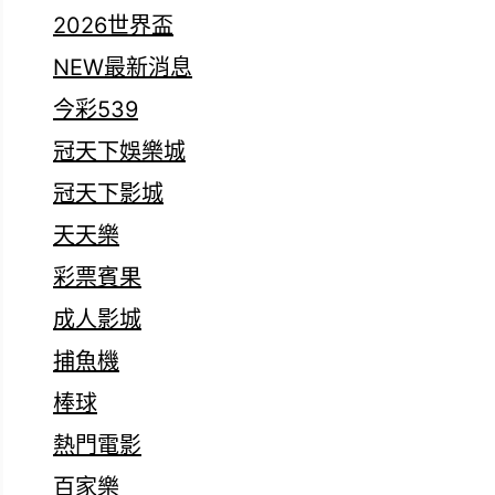
2026世界盃
NEW最新消息
今彩539
冠天下娛樂城
冠天下影城
天天樂
彩票賓果
成人影城
捕魚機
棒球
熱門電影
百家樂