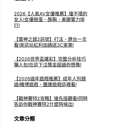
2026【人氣AV女優推薦】撞不壞的
女人!女優臉蛋、酥胸、美腿實力排
行!
【雷神之錘2訊號】打法、選台一次
看!來這玩紅利加碼送3C家電!
【2026世界盃運彩】完整分析技巧
懶人包!在這下注獎金超過你想像!
【2026過年遊戲推薦】成年人別錯
過!賭博遊戲、團康遊戲這裡看!
【戰神賽特2攻略】搶先版觀看!同時
告訴你戰神賽特2什麼時候出!
文章分類