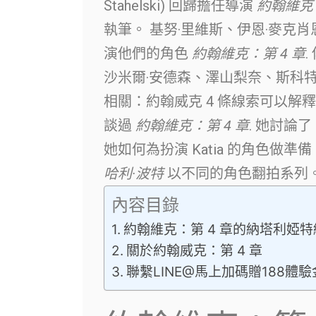
Stahelski) 回歸擔任導演
約翰維克：
執筆。 基努·里維斯、伊恩·麥克
演他們的角色
約翰維克：第 4 章
沙米爾·安德森、澤山梨奈、斯科特
相關：約翰威克 4 條線索可以解
談過
約翰維克：第 4 章
. 她討論了 
她如何為扮演 Katia 的角色做準
哈利·波特
以不同的角色翻拍系列
內容目錄
約翰維克：第 4 章的納塔利婭特
關於約翰威克：第 4 章
聯繫LINE@馬上加碼贈188體