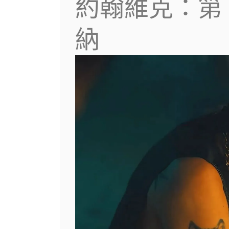
約翰維克：第 
納