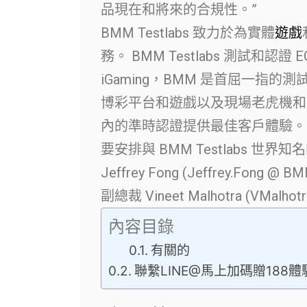
品現在和將來的合規性。”
BMM Testlabs 致力於為實體
遊戲
務。 BMM Testlabs 測試和認
iGaming，BMM 是首屈一指的
博彩平台和遊戲以及現場老虎機和賭桌解
內的準時認證提供最佳客戶體驗。
要安排與 BMM Testlabs 
Jeffrey Fong (Jeffrey.Fong
副總裁 Vineet Malhotra (VMalho
內容目錄
有關的
聯繫LINE@馬上加碼贈188