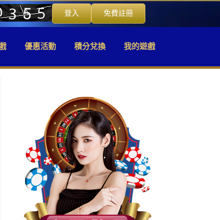
登入
免費註冊
戲
優惠活動
積分兌換
我的遊戲