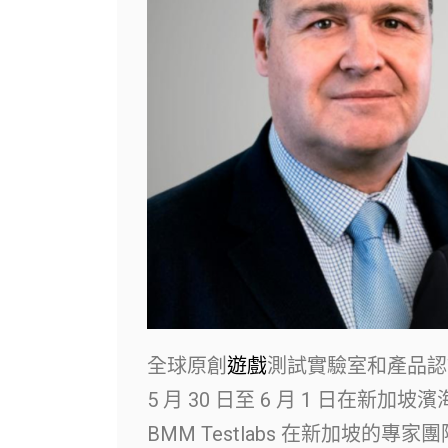
全球原創
遊戲
測試實驗室和產品認證諮詢
5 月 30 日至 6 月 1 日在新
BMM Testlabs 在新加坡的