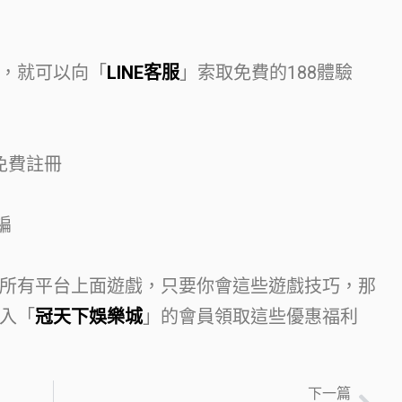
，就可以向「
LINE客服
」索取免費的188體驗
免費註冊
編
所有平台上面遊戲，只要你會這些遊戲技巧，那
入「
冠天下娛樂城
」的會員領取這些優惠福利
下一篇