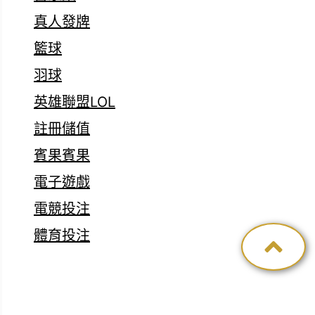
真人發牌
籃球
羽球
英雄聯盟LOL
註冊儲值
賓果賓果
電子遊戲
電競投注
體育投注