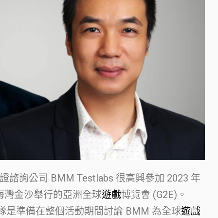
公司 BMM Testlabs 很高興參加 2023 年
加坡濱海灣金沙舉行的亞洲全球
遊戲
博覽會 (G2E)。
專家團隊是準備在整個活動期間討論 BMM 為全球
遊戲