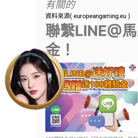
有關的
資料來源( europeangaming.eu )
聯繫LINE@
金！