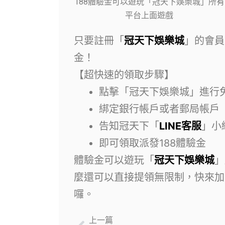
188體驗金可以遊玩「冠天下娛樂城」所有
平台上面遊戲
只要註冊「
冠天下娛樂城
」的會員
金！
【超快速的領取步驟】
點擊「冠天下娛樂城」進行
綁定銀行帳戶或者郵局帳戶
告知冠天下「
LINE客服
」小
即可領取派發188體驗金
體驗金可以遊玩「
冠天下娛樂城
」
麼還可以直接提領無限制，快來加
囉。
上一篇