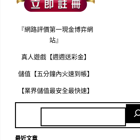
『網路評價第一現金博弈網
站』
真人遊戲【週週送彩金】
儲值【五分鐘內火速到帳】
【業界儲值最安全最快速】
最近文章