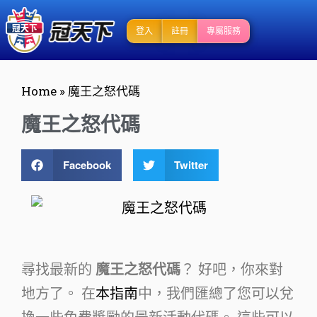
登入
註冊
專屬服務
Home
»
魔王之怒代碼
魔王之怒代碼
Facebook
Twitter
尋找最新的
魔王之怒代碼
？ 好吧，你來對
地方了。 在
本指南
中，我們匯總了您可以兌