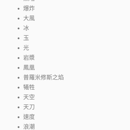
爆炸
大風
冰
玉
光
岩漿
鳳凰
普羅米修斯之焰
犧牲
天空
天刀
速度
浪潮