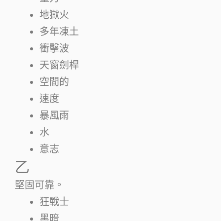
地獄火
多年凍土
衝擊波
天窗劍桿
空間的
速度
暴風雨
水
意志
乙
堅固可靠。
狂戰士
黑暗