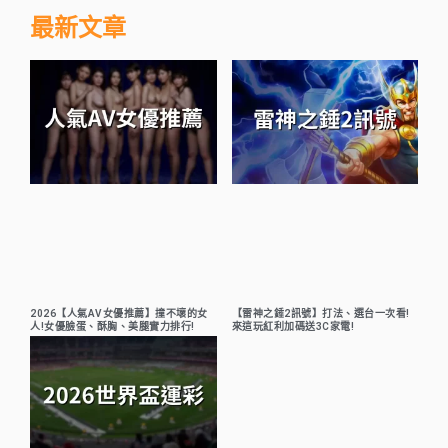
最新文章
2026【人氣AV女優推薦】撞不壞的女
【雷神之錘2訊號】打法、選台一次看!
人!女優臉蛋、酥胸、美腿實力排行!
來這玩紅利加碼送3C家電!