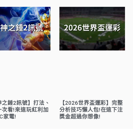
神之錘2訊號】打法、
【2026世界盃運彩】完整
一次看!來這玩紅利加
分析技巧懶人包!在這下注
C家電!
獎金超過你想像!