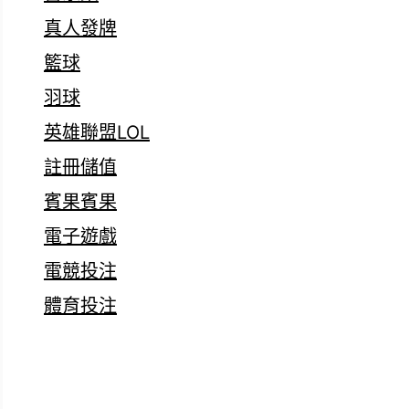
真人發牌
籃球
羽球
英雄聯盟LOL
註冊儲值
賓果賓果
電子遊戲
電競投注
體育投注