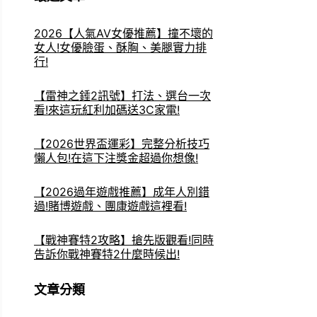
2026【人氣AV女優推薦】撞不壞的
女人!女優臉蛋、酥胸、美腿實力排
行!
【雷神之錘2訊號】打法、選台一次
看!來這玩紅利加碼送3C家電!
【2026世界盃運彩】完整分析技巧
懶人包!在這下注獎金超過你想像!
【2026過年遊戲推薦】成年人別錯
過!賭博遊戲、團康遊戲這裡看!
【戰神賽特2攻略】搶先版觀看!同時
告訴你戰神賽特2什麼時候出!
文章分類