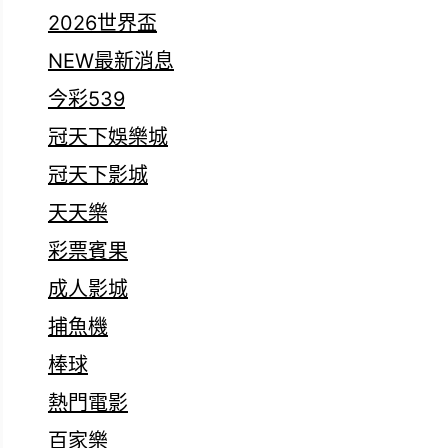
2026世界盃
NEW最新消息
今彩539
冠天下娛樂城
冠天下影城
天天樂
彩票賓果
成人影城
捕魚機
棒球
熱門電影
百家樂