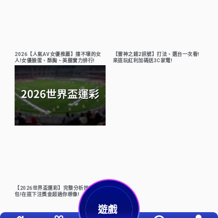
2026【人氣AV女優推薦】撞不壞的女
【雷神之錘2訊號】打法、選台一次看!
人!女優臉蛋、酥胸、美腿實力排行!
來這玩紅利加碼送3C家電!
【2026世界盃運彩】完整分析技巧懶人
包!在這下注獎金超過你想像!
遊戲