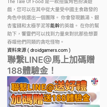
The Tale Of Food 是一款扭蛋角色扮演遊
戲，您可以在其中從大量受中國主食啟發的
角色中挑選出一個團隊。 你會發現鵝湯、銀
杏蜜餞和太極芋泥等
能幹
的英雄。 在你的幫
助下，饗靈們可以找到力量來對抗那些想要
吞噬他們同類的貪吃怪物。
資料來源 ( droidgamers.com )
聯繫LINE@馬上加碼贈
188體驗金！