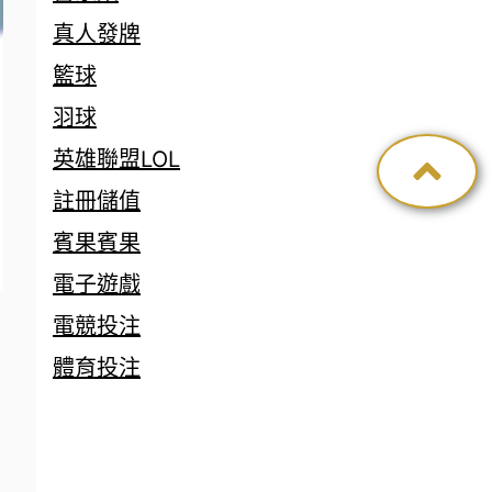
真人發牌
籃球
羽球
英雄聯盟LOL
註冊儲值
賓果賓果
電子遊戲
電競投注
體育投注