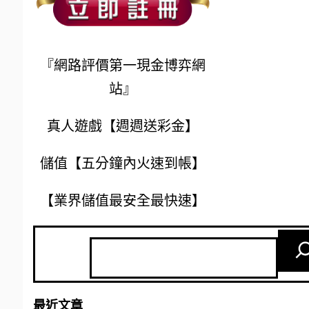
『網路評價第一現金博弈網
站』
真人遊戲【週週送彩金】
儲值【五分鐘內火速到帳】
【業界儲值最安全最快速】
最近文章