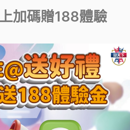
馬上加碼贈188體驗