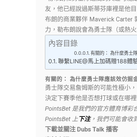
友，他已經說過斯蒂芬庫裡是他目前最
布朗的商業夥伴 Maverick C
力，勒布朗說會為勇士隊（或熱火
內容目錄
有關的： 為什麼勇士
聯繫LINE@馬上加碼贈188體
有關的： 為什麼勇士隊應該效仿掘
勇士隊交易詹姆斯的可能性極小，
決定下賽季他是否想打球或在哪裡
PointsBet 是我們的官方體
PointsBet 上
下注
，我們可能會收
下載並關注 Dubs Talk 播客