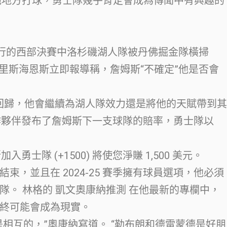
他地方打球，勇士隊幾乎肯定會成為傳聞中有興趣的
競技場舉行的西部決賽中洛杉磯湖人隊被丹佛掘金隊橫掃
ort 的克里斯海恩斯立即報導稱，詹姆斯“不確定”他是否會
A 賽季回歸，他會繼續為湖人隊效力還是將他的天賦帶到其
t 的合作夥伴發布了詹姆斯下一支球隊的賠率，勇士隊以
勇士隊 (+1500) 將使您淨賺 1,500 美元。
，並且在 2024-25 賽季擁有球員選項，他必須
隊。 林格的 凱文奧康納推測 在他最新的專欄中，
終可能會成為現實。
相互的，”奧康納寫道。 “勒布朗和德雷蒙德是好朋