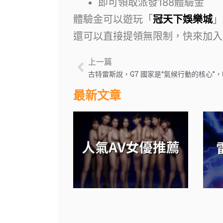
即可領取派發188體驗金
體驗金可以遊玩「
冠天下娛樂城
」
還可以直接提領無限制，快來加入
上一篇
最新文章