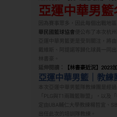
亞運中華男籃
因為賽事眾多，因此每個出戰地區
華民國籃球協會
便公布了本次杭州
亞運中華男籃更是受到關注，將由
戴維斯、阿提諾等歸化球員一同出
林書豪。
延伸閱讀：
【林書豪近況】202
亞運中華男籃｜教練
本次亞運中華男籃隊教練團是經過
「PLG與T1兩職籃聯盟」，以及
定由UBA輔仁大學教練楊哲宜、S
出任此次的培訓隊教練。