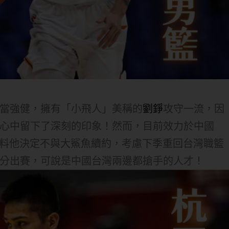
當強健，擁有「小飛人」美稱的
劉錚
攻守一流，因
心中留下了深刻的印象！然而，目前效力於中國
爆料他決定不與大鯊魚續約，考慮下季重回台灣職籃
分出賽，可說是中國台灣兩邊都搶手的人才！