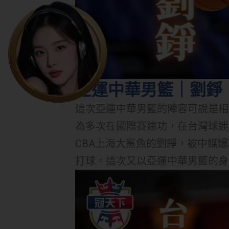
亞運中華男籃｜劉錚
這次亞運中華男籃的陣容可說是相
為多次在國際賽建功，在台灣球迷
CBA上海大鯊魚的劉錚，被中媒
打球。這次又以亞運中華男籃的身