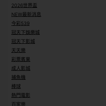
2026世界盃
NEW最新消息
今彩539
冠天下娛樂城
冠天下影城
天天樂
彩票賓果
成人影城
捕魚機
棒球
熱門電影
百家樂