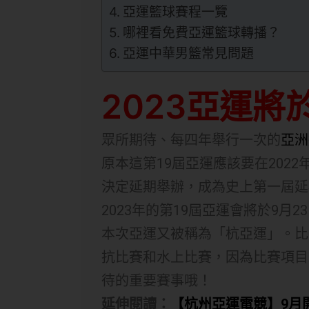
亞運籃球賽程一覽
哪裡看免費亞運籃球轉播？
亞運中華男籃常見問題
2023亞運
眾所期待、每四年舉行一次的
亞洲
原本這第19屆亞運應該要在202
決定延期舉辦，成為史上第一屆延
2023年的第19屆亞運會將於9月2
本次亞運又被稱為「杭亞運」。比
抗比賽和水上比賽，因為比賽項目
待的重要賽事哦！
延伸閱讀：
【杭州亞運電競】9月