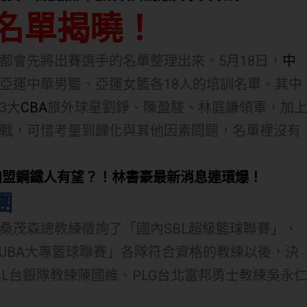
名單揭曉！
都會先將出賽選手的名單整理出來。5月18日，
中
亞運中華男籃、亞運女籃各18人的培訓名單。其中
3大
CBA
旅外球星劉錚、陳盈駿、林庭謙領軍，加
戰，可惜考量到歸化與其他因素問題，名單裡沒有
3加盟鋼鐵人有望？！林書豪最新消息連環爆！
團
桑茂森總教練徵詢了「國內SBL超級籃球聯賽」、
「UBA大專籃球聯賽」各隊符合資格的教練以後，決
BL台銀隊教練陳國維、PLG台北富邦勇士教練吳永