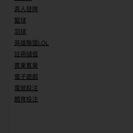
真人發牌
籃球
羽球
英雄聯盟LOL
上
註冊儲值
賓果賓果
電子遊戲
電競投注
體育投注
仁