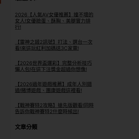
2026【人氣AV女優推薦】撞不壞的
女人!女優臉蛋、酥胸、美腿實力排
行!
【雷神之錘2訊號】打法、選台一次
看!來這玩紅利加碼送3C家電!
【2026世界盃運彩】完整分析技巧
懶人包!在這下注獎金超過你想像!
【2026過年遊戲推薦】成年人別錯
過!賭博遊戲、團康遊戲這裡看!
【戰神賽特2攻略】搶先版觀看!同時
告訴你戰神賽特2什麼時候出!
文章分類