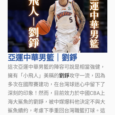
亞運中華男籃｜劉錚
這次亞運中華男籃的陣容可說是相當強健，
擁有「小飛人」美稱的
劉錚
攻守一流，因為
多次在國際賽建功，在台灣球迷心中留下了
深刻的印象！然而，目前效力於中國CBA上
海大鯊魚的劉錚，被中媒爆料他決定不與大
鯊魚續約，考慮下季重回台灣職籃打球。這