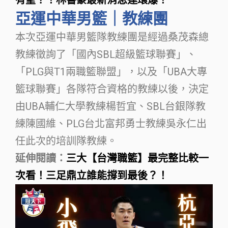
亞運中華男籃｜教練團
本次亞運中華男籃隊教練團是經過桑茂森總
教練徵詢了「國內SBL超級籃球聯賽」、
「PLG與T1兩職籃聯盟」，以及「UBA大專
籃球聯賽」各隊符合資格的教練以後，決定
由UBA輔仁大學教練楊哲宜、SBL台銀隊教
練陳國維、PLG台北富邦勇士教練吳永仁出
任此次的培訓隊教練。
延伸閱讀：
三大【台灣職籃】最完整比較一
次看！三足鼎立誰能撐到最後？！