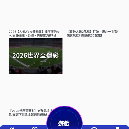
2026【人氣AV女優推薦】撞不壞的女
【雷神之錘2訊號】打法、選台一次看!
人!女優臉蛋、酥胸、美腿實力排行!
來這玩紅利加碼送3C家電!
【2026世界盃運彩】完整分析技巧懶人
包!在這下注獎金超過你想像!
遊戲