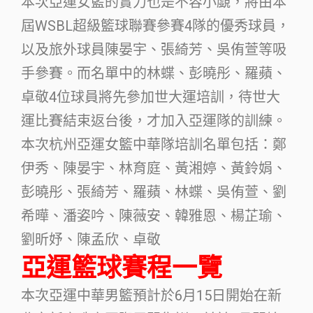
本次亞運女籃的實力也是不容小覷，將由本
屆WSBL超級籃球聯賽參賽4隊的優秀球員，
以及旅外球員陳晏宇、張綺芳、吳侑萱等吸
手參賽。而名單中的林蝶、彭曉彤、羅蘋、
卓敬4位球員將先參加世大運培訓，待世大
運比賽結束返台後，才加入亞運隊的訓練。
本次杭州亞運女籃中華隊培訓名單包括：鄭
伊秀、陳晏宇、林育庭、黃湘婷、黃鈴娟、
彭曉彤、張綺芳、羅蘋、林蝶、吳侑萱、劉
希曄、潘姿吟、陳薇安、韓雅恩、楊芷瑜、
劉昕妤、陳孟欣、卓敬
亞運籃球賽程一覽
本次亞運中華男籃預計於6月15日開始在新