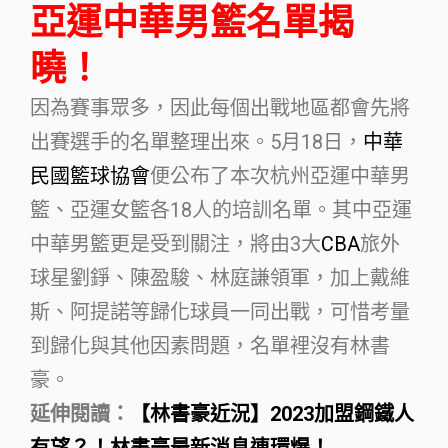
亞運中華男籃名單揭
曉！
因為賽事眾多，因此每個出戰地區都會先將
出賽選手的名單整理出來。5月18日，
中華
民國籃球協會
便公布了本次杭州亞運中華男
籃、亞運女籃各18人的培訓名單。其中亞運
中華男籃更是受到關注，將由3大
CBA
旅外
球星劉錚、陳盈駿、林庭謙領軍，加上戴維
斯、阿提諾等歸化球員一同出戰，可惜考量
到歸化與其他因素問題，名單裡沒有林書
豪。
延伸閱讀：
【林書豪近況】2023加盟鋼鐵人
有望？！林書豪最新消息連環爆！