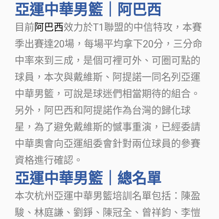
亞運中華男籃｜阿巴西
目前
阿巴西
效力於T1聯盟的中信特攻，本賽
季出賽達20場，每場平均拿下20分，三分命
中率來到三成，是個可裡可外、可圈可點的
球員，本次與戴維斯、阿提諾一同名列亞運
中華男籃，可說是球迷們相當期待的組合。
另外，阿巴西和阿提諾作為台灣的歸化球
星，為了避免戴維斯的憾事重演，已經委請
中華奧會向亞運組委會針對兩位球員的參賽
資格進行確認。
亞運中華男籃｜總名單
本次杭州亞運中華男籃培訓名單包括：陳盈
駿、林庭謙、劉錚、陳冠全、曾祥鈞、李愷