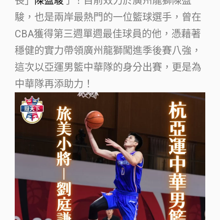
長」
陳盈駿
了！目前效力於廣州龍獅陳盈
駿，也是兩岸最熱門的一位籃球選手，曾在
CBA獲得第三週單週最佳球員的他，憑藉著
穩健的實力帶領廣州龍獅闖進季後賽八強，
這次以亞運男籃中華隊的身分出賽，更是為
中華隊再添助力！