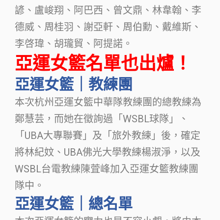
諺、盧峻翔、阿巴西、曾文鼎、林韋翰、李
德威、周桂羽、謝亞軒、周伯勳、戴維斯、
李啓瑋、胡瓏貿、阿提諾。
亞運女籃名單也出爐！
亞運女籃｜教練團
本次杭州亞運女籃中華隊教練團的總教練為
鄭慧芸，而她在徵詢過「WSBL球隊」、
「UBA大專聯賽」及「旅外教練」後，確定
將林紀妏、UBA佛光大學教練楊淑淨，以及
WSBL台電教練陳萓峰加入亞運女籃教練團
隊中。
亞運女籃｜總名單